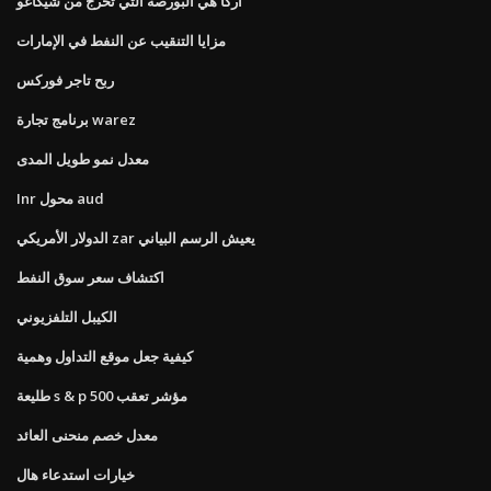
أركا هي البورصة التي تخرج من شيكاغو
مزايا التنقيب عن النفط في الإمارات
ربح تاجر فوركس
برنامج تجارة warez
معدل نمو طويل المدى
Inr محول aud
الدولار الأمريكي zar يعيش الرسم البياني
اكتشاف سعر سوق النفط
الكيبل التلفزيوني
كيفية جعل موقع التداول وهمية
طليعة s & p 500 مؤشر تعقب
معدل خصم منحنى العائد
خيارات استدعاء هال