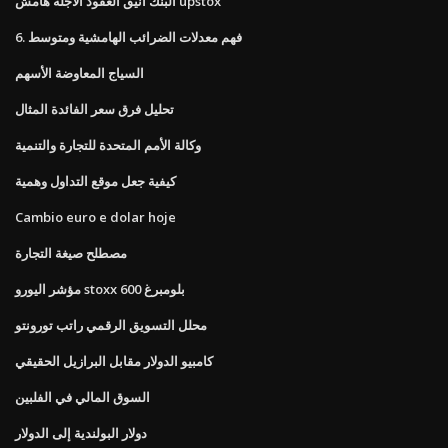
البنك أنيق العقود الآجلة هامش upstox
6. فهم معدلات الضرائب الهامشية ومتوسط
السياج المعاوضة الأسهم
تحليل فرق سعر الفائدة المثال
وكالة الأمم المتحدة للتجارة والتنمية
كيفية جعل موقع التداول وهمية
Cambio euro e dolar hoje
مصطلح صيغة التجارة
مؤشر اليورو stoxx 600 بلومبرغ
محلل التسويق الرقمي راتب تورونتو
كامبيو الدولار مقابل البرازيل الحقيقي
السوق المالي في الفلبين
دولار البولندية إلى الدولار