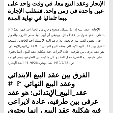
الإيجار وعقد البيع معا، في وقت واحد على
عين واحدة في زمن واحد. فتنقلب الإجارة
بيعا تلقائيا في نهاية المدة.
الإجابة: عقد البيع إذا تمَّ بشكل صحيحٍ وخالٍ من الخيارات، فهو عقدٌ لازمٌ
باتفاق الفقهاء، وليس عقدًا جائزًا، وينبغي أن أبين أولًا معنى اللزوم والجواز
في العقود الشرعية، فالعقد اللازم هو الذي لا يملك أحد العاقدين فسخه
الفرق بين عقد البيع الابتدائي وعقد البيع النهائي 🚩 # عقد_البيع_الإبتدائى:
هو عقد عرفى بين طرفيه، عادة لايراعى فيه شكلية عقد البيع ، انما يحتوى
علي مايفيد بيع الشيء محل العقد ونقل ملكيته بين الطرفين ويتم ابرامه
دون 18‏‏/7‏‏/1430 بعد الهجرة 26‏‏/6‏‏/1441 بعد الهجرة
الفرق بين عقد البيع الابتدائي
وعقد البيع النهائي 🚩 #
عقد_البيع_الإبتدائى: هو عقد
عرفى بين طرفيه، عادة لايراعى
فيه شكلية عقد البيع ، انما يحتوى