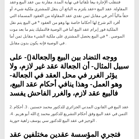
فتنقلب الإجارة بيعا تلقائيا في نهاية المدة. مقارنة بين عقد البيع وعقد
المقاولة. عقد البيع «عقد يلتزم به البائع أن ينقل للمشتري ملكية شيء، أو
حقاً مالياً آخر في مقابل ثمن نقدي عقد المقاولة من العقود المسماة التي
أفرد الم شرع لها أحكاما خاصة بها وهو من العقود * في البيع يتم نقل
الملكية فور إبرام عقد البيع أما في الوصية فالتمليك يتم ما بعد موت
الموصي . * في البيع يحصل المشتري على ملكية الشيء مقابل ثمن أما
في الوصية فإنه يكون بدون مقابل .
ووجه التضاد بين البيع والجعالة()- على
سبيل المثال- أن الجعالة عقد غير لازم، ولا
يؤثر الغرر في محل العقد في الجعالة-
وهو العمل- وهذا ينافي أحكام عقد البيع،
فالبيع عقد لازم، والغرر الفاحش يفسد
2. عقد البيع في القانون المدني الجزائري للدكتور محمد حسنين . 3. أحكام
الثمن في عقد البيع وفق أحكام التشريع للدكتور محمد ع.الله أبو هزيم . 4.
الوجيز في عقد البيع للدكتور سي يوسف زاهية حورية .
فتجري المؤسسة عقدين مختلفين عقد