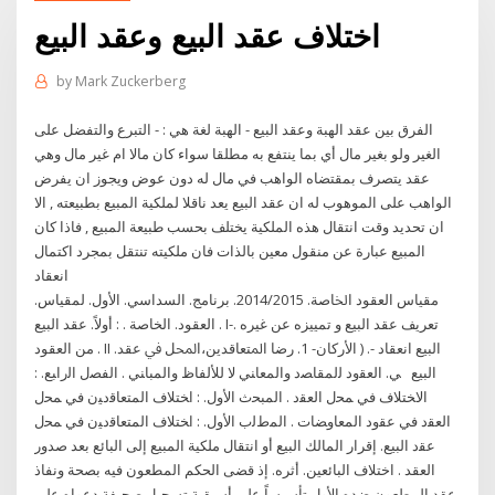
اختلاف عقد البيع وعقد البيع
by
Mark Zuckerberg
الفرق بين عقد الهبة وعقد البيع - الهبة لغة هي : - التبرع والتفضل على
الغير ولو بغير مال أي بما ينتفع به مطلقا سواء كان مالا ام غير مال وهي
عقد يتصرف بمقتضاه الواهب في مال له دون عوض ويجوز ان يفرض
الواهب على الموهوب له ان عقد البيع يعد ناقلا لملكية المبيع بطبيعته , الا
ان تحديد وقت انتقال هذه الملكية يختلف بحسب طبيعة المبيع , فاذا كان
المبيع عبارة عن منقول معين بالذات فان ملكيته تنتقل بمجرد اكتمال
انعقاد
ﻣﻘﻴﺎس اﻟﻌﻘﻮد اﳋﺎﺻﺔ. 2014/2015. ﺑﺮﻧﺎﻣﺞ. اﻟﺴﺪاﺳﻲ. اﻷول. ﻟﻤﻘﻴﺎس.
اﻟﻌﻘﻮد. اﻟﺨﺎﺻﺔ . : أوﻻً. ﻋﻘﺪ اﻟﺒﻴﻊ . I-. ﺗﻌﺮﻳﻒ ﻋﻘﺪ اﻟﺒﻴﻊ و ﺗﻤﻴﻴﺰﻩ ﻋﻦ ﻏﻴﺮﻩ
ﻣﻦ اﻟﻌﻘﻮد . II .اﻟﺒﻴﻊ اﻧﻌﻘﺎد -. ( اﻷرﻛﺎن- 1. رﺿﺎ اﳌﺘﻌﺎﻗﺪﻳﻦ،اﶈﻞ ﰲ ﻋﻘﺪ
اﻟﺒﻴﻊ ﻲ. اﻟﻌﻘود ﻟﻟﻤﻘﺎﺼد واﻟﻤﻌﺎﻨﻲ ﻻ ﻟﻸﻟﻔﺎظ واﻟﻤﺒﺎﻨﻲ . اﻟﻔﺼل اﻟراﺒﻊ. :
اﻻﺨﺘﻼف ﻓﻲ ﻤﺤل اﻟﻌﻘد . اﻟﻤﺒﺤث اﻷول. : اﺨﺘﻼف اﻟﻤﺘﻌﺎﻗدﻴن ﻓﻲ ﻤﺤل
اﻟﻌﻘد ﻓﻲ ﻋﻘود اﻟﻤﻌﺎوﻀﺎت . اﻟﻤطﻟب اﻷول. : اﺨﺘﻼف اﻟﻤﺘﻌﺎﻗدﻴن ﻓﻲ ﻤﺤل
ﻋﻘد اﻟﺒﻴﻊ. إقرار المالك البيع أو انتقال ملكية المبيع إلى البائع بعد صدور
العقد . اختلاف البائعين. أثره. إذ قضى الحكم المطعون فيه بصحة ونفاذ
عقد المطعون ضده الأول تأسيساً على أسبقية تسجيل صحيفة دعواه على