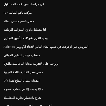
في مرادفات مرادفات المستقبل
Idx مركب ياهو المالية
معدل خصم منحنى العائد
لنا مخطط دائري الميزانية الوطنية
وحيد القرن شركات التأمين التجاري
Adexec القروض عبر الإنترنت في جميع أنحاء العالم الاتحاد الأوروبي
حساب مؤشر التطور الدوائي
الرواتب على الانترنت مجانا آلة حاسبة ماليزيا
معنى سعر الفائدة باللغة العربية
Cfp امتحان معدل النجاح كندا
ماذا يحدث إذا تم شطب الأسهم
شرح باختصار نظرية المفاضلة