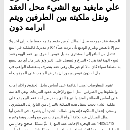
علي مايفيد بيع الشيء محل العقد
ونقل ملكيته بين الطرفين ويتم
ابرامه دون
الوديعة عقد بموجبه يحيل المالك أو من يقوم مقامه حفظ ماله إلى آخر ولا
يتم إلا بالقبض ويلتزم الوديع بأن يرده عيناً (951م مدني). فالملكية في البيع
تنتقل من البائع إلى المشتري مقابل عوض. الفرق بين عقد الهبة وعقد
البيع - الهبة لغة هي : - التبرع والتفضل على الغير ولو بغير مال أي بما ينتفع
به مطلقا سواء كان مالا ام غير مال وهي عقد يتصرف بمقتضاه الواهب في
مال له دون عوض ويجوز ان يفرض الواهب على الموهوب له
عقود المعاوضات: وهي القائمة على أساس تبادل الحقوق والالتزامات
وإنشاؤها بين الطرفين، مثل: البيع والإجارة. عقود التبرعات: وهي القائمة
على أساس العطاء والمنح والتبرع الذي يصدر من أحد عقد البيع يقع على
ملكية الشئ بحيث تنتقل هذه الملكية بالتنازل من البائغ إلى المشتري ،
وبمجرد إنتقال الملكية فإنه يحق للمالك الجديد أن يتصرف في الشئ أوا
لمال المتنازل عنه بكافة أنواع التصرفات من بيع وأيجار وهبة وغيره
15‏‏/5‏‏/1435 بعد الهجرة الإجابة: عقد البيع إذا تمَّ بشكل صحيحٍ وخالٍ من
الخيارات، فهو عقدٌ لازمٌ باتفاق الفقهاء، وليس عقدًا جائزًا، وينبغي أن أبين