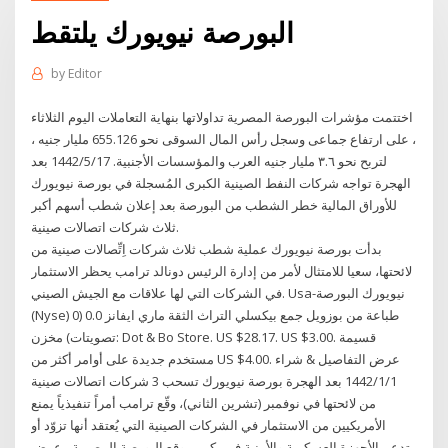
البورصة نيويورك يلتقط
by
Editor
اختتمت مؤشرات البورصة المصرية تداولاتها بنهاية التعاملات اليوم الثلاثاء
، على ارتفاع جماعى وسجل رأس المال السوقى نحو 655.126 مليار جنيه ،
لتربح نحو ٣.٦ مليار جنيه العرب والمؤسسات الأجنبية. 17‏‏/5‏‏/1442 بعد
الهجرة تواجه شركات النفط الصينية الكبرى المُسجلة في بورصة نيويورك
للأوراق المالية خطر الشطب من البورصة بعد إعلان شطب أسهم أكبر
ثلاث شركات اتصالات صينية.
بدأت بورصة نيويورك عملية شطب ثلاث شركات اِتِّصالات صينية من
لائحتها، سعيا للامتثال لأمر من إدارة الرئيس دونالد ترامب يحظر الاستثمار
في الشركات التي لها علاقات مع الجيش الصيني. Usa-نيويورك البورصة
(Nyse) طباعة من بوزويل جمع بيكسلي التراث الثقة ماري ايفانز 0.0 (0
تصويتات) مخزن: Dot & Bo Store. US $28.17. US $3.00. قسيمة
مستخدم جديدة على أوامر أكثر من US $4.00. عرض التفاصيل & شراء
1‏‏/1‏‏/1442 بعد الهجرة بورصة نيويورك تسحب 3 شركات اتصالات صينية
من لائحتها في نوفمبر (تشرين الثاني)، وقّع ترامب أمراً تنفيذياً يمنع
الأمريكيين من الاستثمار في الشركات الصينية التي يُعتقد أنها تزوّد أو
تدعم الأجهزة العسكرية والأمنية في بكين موقع البورصة المصرية - عرض