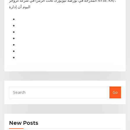
في شركة كروجر (المدرجة في بورصة نيويورك تحت الرمز NYSE: KR) ،
اليوم أن إدارة
Go
New Posts