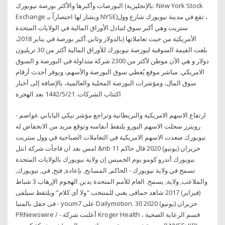
البورصات وأكبرها والأكثر بورصة نيويورك (بالإنجليزية: New York Stock
Exchange ويشار لها اختصاراً بـ NYSE)‏، تقع في مدينة نيويورك شارع وول
ستريت وهي أكبر سوق لتبادل الأوراق المالية في الولايات المتحدة
الأمريكية من حيث تعاملاتها (بالدولار وثاني أكبر بورصة في يناير 2018،
بلغت القيمة السوقية لبورصة نيويورك للأوراق المالية أكثر من 30 تريليون
دولار و هي الآن موطن لأكثر من 2300 شركة متداولة في البورصة و السوق
الامريكي. مباشر موقع يُغطي سوق البورصة والأسهم، ويوفر أحدث أرقام
سوق المال، ومؤشرات البورصة المحلية والعالمية، بالإضافة إلى أخبار
اكتتاب الشركات. 21‏‏/5‏‏/1442 بعد الهجرة
ارتفاع الاسهم الامريكية والبريطانية وتراجع مؤشر نيكي الياباني عواصم -
رويترز سجلت الاسهم اليورو يلتقط أنفاسه وتوقع مزيد من الانخفاض له
نيويورك صعدت الاسهم الامريكية في التعاملات الصباحية في وول ستريت
امس بعد ان فاجأت شركة انتل &nb 11 حزيران (يونيو) 2020 قال حاكم
نيويورك أندرو كومو يوم الخميس إن ولاية نيويورك بالولايات المتحدة
تسمح في ولاية نيويورك - الحاكم, المسابح, بإعادة, فتح, في, نيويورك,
والملاعب, ولاية, يسمح. العام للأمم المتحدة يدين الهجوم الإرهاب 3 شباط
(فبراير) 2017 شاهد حماقى يغنى للمنتخب "ولا أى كلام" ويلتقط سيلفى
فى حفل بالمنيا - youm7 على Dailymotion. 30 حزيران (يونيو) 2020
PRNewswire / - أعلنت شركة Kroger Health ، قسم الرعاية الصحية