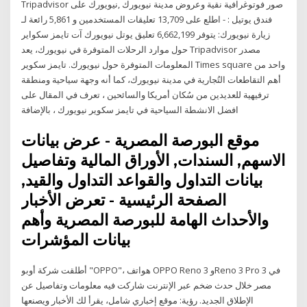
‪Tripadvisor‬ على ‪نيويورك‬, ‪مدينة نيويورك‬ صور فوتوغرافية نقية وعروض
رائعة لـ ‪5,861‬ تعليقات المستخدمين و ‪13,709‬ اطلع على ‪- فندق يوتيل :
يوتل نيويورك آت تايمز سكواير‬ زيارة نيويورك: يتوفر 6,662,199 تعليق
حول موارد الرحلات المتوفرة في نيويورك، يعد Tripadvisor مصدر
المعلومات المتوفرة حول نيويورك. تايمز سكوير Times square واحد من
أهم التقاطعات التُجارية في مدينة نيويورك، كما أنه وجهة سياحية ومنطقة
ترفيهية للعديدين من سُكان أمريكا والسائحين ، تعرف في المقال على
افضل الانشطة السياحية في تايمز سكوير نيويورك ، بالإضافة
موقع البورصة المصرية - عرض بيانات
الاسهم, السندات, الأوراق المالية وتفاصيل
بيانات التداول والقواعد التداول والقيد,
الصفحة الرئيسية - تعرض الأخبار
والأحداث الهامة للبورصة المصرية وأهم
بيانات المؤشرات
أطلقت شركة أوبو "OPPO"، هواتف OPPO Reno 3 وReno 3 Pro 3 في
مصر خلال حدث ضخم عبر الإنترنت شاركت فيه معلومات وتفاصيل عن
الإطلاق الجديد. رؤية: موقع إخباري شامل، يقرأ لك الأخبار ويصنعها