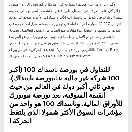
الأكثر زيارة من بين معالم السياحة في امريكا برقم يصل إلى 42 مليون
زائر كلُ عام ، تعرف في المقال على افضل الانشطة السياحية في حديقة
سنترال بارك في نيويورك 3-سيارات الأجرة سيارات الأجرة_نيويورك. يوجد
أكثر من 13,237 سيارة أجرة عاملة في نيويورك، معظم سيارات الأجرة في
نيويورك نظيفة ورخيصة جدًا مقارنة مع العديد من المدن العالمية، نصيحة
لا تنسى ربط حزام الأمان. رحلة راهية دوم الى نيويورك أرض الحرية:)
صيف 2011"نيويورك.اتلانتك ستى.واشنطن.هرشى.فورت لوترديل.كروز
بالكاريبى.اورلاندو.ميامى" الحديقة المركزية في نيويورك Central Park;
تمثال الحرية نيويورك See full list on almrsal.com
للتداول في بورصة ناسداك 100 (أكبر
100 شركة غير مالية علىبورصة ناسداك).
وهي ثاني أكبر دولة في العالم من حيث
القيمة السوقية، بعد بورصة نيويورك
للأوراق المالية. وناسداك 100 هو واحد من
مؤشرات السوق الأكثر شمولا الذي يلتقط
الحركة ا