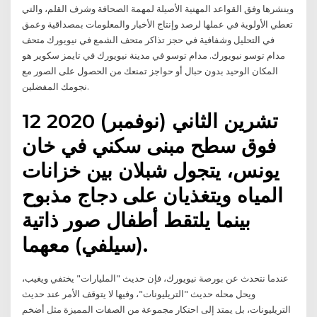
وينشرها وفق القواعد المهنية الأصيلة لمهمة الصحافة وشرف القلم، والتي
تعطي الأولوية في عملها لرصد وإنتاج الأخبار والمعلومات بمصداقية وعمق
في التحليل وشفافية في حجز تذاكر متحف الشمع في نيويورك متحف
مدام توسو نيويورك. مدام توسو في مدينة نيويورك في تايمز سكوير هو
المكان الوحيد بدون حبال أو حواجز تمنعك من الحصول على الصور مع
نجومك المفضلين.
12 تشرين الثاني (نوفمبر) 2020
فوق سطح مبنى سكني في خان
يونس، يتجول شبلان بين خزانات
المياه ويتغذيان على دجاج مذبوح
بينما يلتقط أطفال صور ذاتية
(سيلفي) معهما.
عندما نتحدث عن بورصة نيويورك، فإن حديث "المليارات" يختفي ويغيب،
ويحل محله حديث "التريليونات"، وفيها لا يتوقف الأمر عند حديث
التريليونات، بل يمتد إلى احتكار مجموعة من الصفات المميزة مثل أضخم