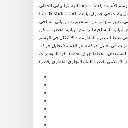
الرسم البياني الخطي Line Chart; رسم الأعمدة Bar Chart; رسم الشموع اليابانية Japanese
Candlestick Chart على الكمبيوتر، افتح جدول بيانات في جداول بيانات Google. اختَر الخلايا التي تريد
اني. تغيير نوع الرسم استخدِم رسم بياني مساحي
لبيانية المساحية الرسوم البيانية الخطية، ولكن
لتظليل أسفل الخطوط 11 شباط (فبراير) 2020 ما هي نقاط الدعم و المقاومة ؟ الاشكال في الرسم
مؤشرات في تحليل حركة سعر العملة؟ تحليل حركة
المؤشرات. QE Index. نوع الرسم البياني. الرسم البياني الخطي. شريط. مخطط الشمعدان. مخطط جبال.