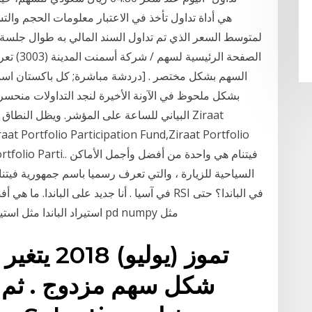
الصفحة ا
السهم بشكل مختصر . [دردشة مباشرة; كل باكستان اسم
البياني للساعة على المؤشر. ويظل النطاق الم
السياحية للزيارة ، والتي تعرف رسميا باسم جمهورية فيتنام 
في آسيا . أنا جديد على الباندا. ما هي أفضل طر
الآن حصلت على ما يلي: من استيراد pylab * استيراد الباندا مثل استيراد pd numpy مثل
شكل سهم مزدوج . ثم 