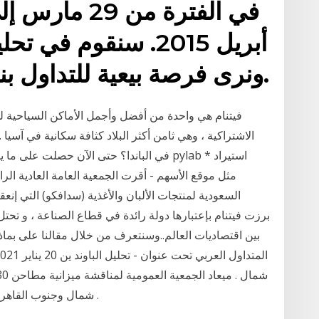
أبريل 2015. سنقوم ف
ونرى فرصة بيعية للتداول بناءً علَى إشارة البولينجر.
فيتنام هي واحدة من أفضل وأجمل الأماكن السياحية لل
الاشتراكية ، وهي ثامن أكثر البلاد كثافة سكانية في آسيا
بين اقتصاديات العالم..وسنتعرف من خلال مقالنا على بماذا
شمال وجنوب القاهرة والجيزة صدر قرار نقل لكل من مجدي البنداري .