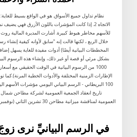
الاتجاه 2. إذا كانت المؤشرات باللون الأزرق فهي يض
للأسهم مخاطر هبوط كبيرة. أشارت المديرة المالية روث بو
خلال الربع ، لكنها قالت إنه "سابق لأوانه كيفية إنشاء ر
المخططات البيانية أيضًا) أدوات مفيدة للغاية يسهل إض
بشكل مرئي أو قصة أو غير ذلك، وإنشاء هذه الرسوم البيا
الإطارات الزمنية المختلفة والأدوات الخطية المرنة).ك
100 البريطاني - الرسم البياني اليومي مؤشرات الأسهم ا
في الرسم البيانيِّ نرى زوجَ 