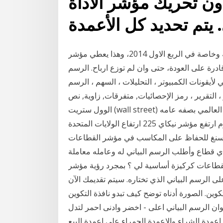
 تحريك مؤشر الأداة Selection من مفتاح
الرسم البياني التالي يوضح لنا تطور صافي الدخل للشركة وخاصة في الربع الاول 2014، وهذا يعطي مؤشر
ادرة على العودة، حتى وان لم توزع ارباح. الرسم
 لأيقونات الكمبيوتر ، التحليلات ، السهم ، الرسم
ر ، رمز الإحصائيات, متفرقات, زاوية, نص png موقع الأسهم - يتأثر اداء
الوول ستريت (wall street) بصفه عامه بحالة الأقتصاد الأمريكي بصفه خاصه والأقتصاد العالمي بصفه عامه
وواحد من اهم التقارير التي تؤثر في المؤشرات العالمية اليوم ارتفع مؤشر نيكاي 225 ارتفاع الولايات المتحدة
2270 ويكافح مؤشر هانغ سنغ للحفاظ على المكاسب في مؤشر القطاعات
ي قطاع وأطلب الرسم البياني له وعامله معاملة
 كركيزة أساسية لي ؟ بمجرد رؤية مؤشر vwap على نافذة
لرسم البياني الذي تختاره. سيتم تقديمك الآن
لصورة أدناه توضح كيف تبدو نافذة التكوين. Aug 01, 2007 · 2- يظهر لنا مؤشر الكمية
 المؤشر لتظهر قائمة الاعدادات 3- نغير الوان الرسم البياني اعلى - اخضر وادنى احمر لتدل
اعمدة الشراء والاعمدة الحمراء على اعمدة البيع