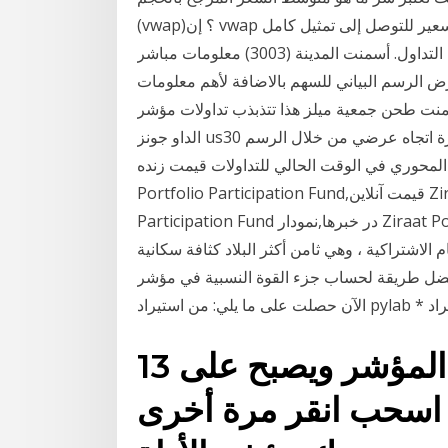
(vwap)؟ إن vwap هي أداة تداول تأخذ في الاعتبار معلومات الحجم والتسعير للتوصل إلى تمثيل كامل
لمتوسط السعر الذي تم تداول السند المالي به طوال جلسة التداول. أسمنت المدينة (3003) معلومات مباشر
لرئيسية لسهم / شركة أسمنت المدينة (3003) تعرض الرسم البياني للسهم بالاضافة لأهم معلومات
نت طحن جمعية ميلز هذا تتذبذب تداولات مؤشر
الداو جونز us30 بشكل ملحوظ في الآونة الأخيرة لنجد التداولات منحسرة اتجاه عرضي من خلال الرسم
حوري في الوقت الحالي للتداولات قیمت زنده Ziraat
Portfolio Participation Fund,قیمت آنلاین Ziraat Portfolio Participation Fund,Ziraat Portfolio
Participation Fund در خبرها,نمودار Ziraat Portfolio Parti.. فيتنام هي واحدة من أفضل وأجمل الأماكن
الاشتراكية ، وهي ثامن أكثر البلاد كثافة سكانية
يقة لحساب جزء القوة النسبية في مؤشر RSI في الباندا؟ حتى
13 تموز (يوليو) 2018 يتغير المؤشر ويصبح على
اسحب انقر مرة أخرى