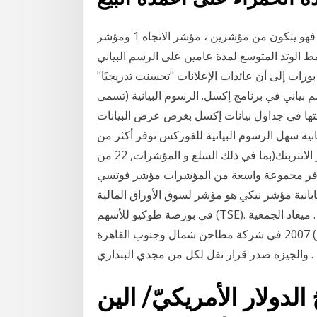
نظام تداول جميع الأسواق. هو في الواقع بسيط للغاية: فهو يتكون من مؤشرين ، مؤشر الاتجاه 1 ومؤشر
يف نمط الوتد المتوسع لمدة عامين على الرسم البياني
رات إلى أن عائدات الإعلانات "تحسنت تدريجيًا"
سم بياني في برنامج إكسل. الرسوم البيانية (تسمى
افتها في جداول بيانات إكسل بغرض عرض البيانات
نية سهل الرسوم البيانية للفوركس توفر أكثر من
1000 من الرسوم البيانية في الوقت الحقيقي مع أسعار الانتربنك(بما في ذلك السلع و المؤشرات, 22 من
ما توفر مجموعة واسعة من المؤشرات مؤشر فوتسي
ليابانية مؤشر نيكي هو مؤشر لسوق الأوراق المالية
في بورصة طوكيو للأسهم (TSE). تاريخ انعقاد الجمعية العمومية لشركة مطاحن شمال . ميعاد الجمعية
العمومية لمناقشة ميزانية مطاحن 30 تشرين الثاني (نوفمبر) 2007 في شركة مطاحن شمال وجنوب القاهرة
والجيزة صدر قرار نقل لكل من مجدي البنداري .
الدولار الأمريكيّ/ الين