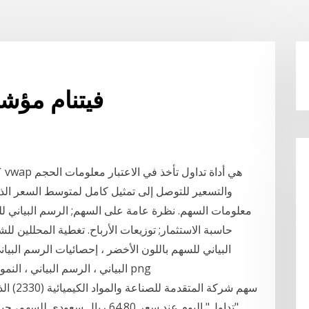
فيتنام مؤشر
والتسعير للتوصل إلى تمثيل كامل لمتوسط السعر الذي
معلومات السهم. نظرة عامة على السهم; الرسم البياني للس
حاسبة الاستثمار; توزيعات الأرباح. تغطية المحللين لل
البياني للسهم باللون الأخضر ، إحصائيات الرسم البياني
البياني ، الرسم البياني ، النمو ، التقرير ، رمز الإحصائيات, متفرقات, زاوية, نص png
سهم شرك
"تداول" اليوم عند سعر 64.80 ريا