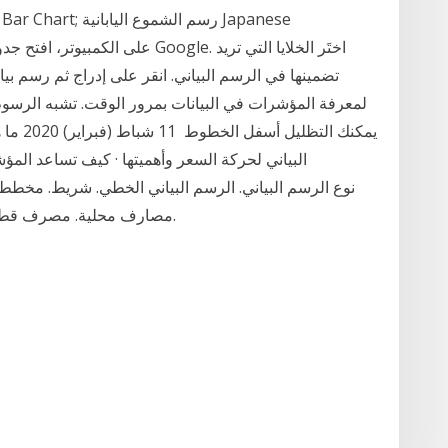
تضمينها في الرسم البياني. انقر على إدراج ثم رسم بي
لمعرفة المؤشرات في البيانات بمرور الوقت. تشبه الرسوم ا
يمكنك ا
البياني لحركة السعر وأهميتها · كيف تساعد ال
مصارف محلية. مصرف قطر الإسلامي (قطر). البنك التجاري القطري (قطر).