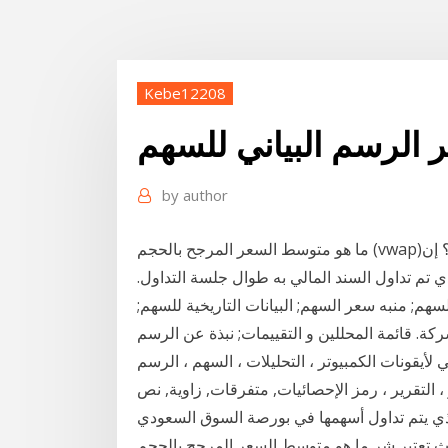
Kebe12208
 الرسم البياني للسهم
by
author
ما هو متوسط السعر المرجح بالحجم (vwap)؟ إن vwap هي أداة تداول تأخذ في الاعتبار معلومات الحجم
 تم تداول السند المالي به طوال جلسة التداول.
هم; منبه سعر السهم; البيانات التاريخية للسهم;
شركة. قائمة المحللين و التقييمات; نبذة عن الرسم
 لأيقونات الكمبيوتر ، التحليلات ، السهم ، الرسم
ة المتقدمة للصناعة والمواد الكيميائية (2330) الذي يتم تداول أسهمها في بورصة السوق السعودي
ل سعودي للسهم، حيث تعتبر شر ما هو متوسط السعر المرجح بالحجم