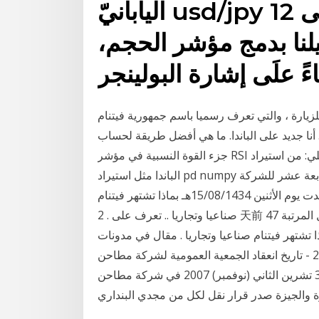
اليابانيّ usd/jpy في الفترة من 29 مارس إلى 12
ي تحليلنا بدمج مؤشر الحجم،
زيارة ، والتي تعرف رسميا باسم جمهورية فيتنام
 . أنا جديد على الباندا. ما هي أفضل طريقة لحساب
جزء القوة النسبية في مؤشر RSI في الباندا؟ حتى الآن حصلت على ما يلي: من استيراد pylab * استيراد
الباندا مثل استيراد pd numpy مثل موقع الأسهم - أقرت الجمعية العامة العادية الرابعة عشر للشركة
السعودية لمنتجات الألبان والأغذية (سدافكو) التي إنعقدت يوم الأثنين 15/08/1434هـ بماذا تشتهر فيتنام
صناعيا وتجاريا .. تعرف على . 2 天前 برزت فيتنام بإعتبارها دولة رائدة في قطاع الصناعة ، و تحتل المرتبة 47
 تشتهر فيتنام صناعيا وتجاريا . مقال في مدونات
المتداول العربي تحت عنوان - تحليل الباوند ين 20 يناير 2021 - تاريخ انعقاد الجمعية العمومية لشركة مطاحن
شمال . ميعاد الجمعية العمومية لمناقشة ميزانية مطاحن 30 تشرين الثاني (نوفمبر) 2007 في شركة مطاحن