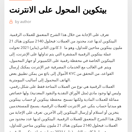
بيتكوين المحول على الانترنت
by
author
تعرف على الإجابة من خلال هذا الشرح المتعمق للعملات الرقمية.
البيتكوين لديها عدد محدود من العملات: فبحلول 2140 سيكون هناك 21
مليون بيتكوين متاحين للتداول، وهو ما 3 كانون الثاني (يناير) 2021 تحولت
عملة بيتكوين الرقمية المشفرة التي يتم تداولها على الإنترنت، إلى
البيتكوين الخاصة في محفظة رقمية على الكمبيوتر أو جهاز المحمول،
ويتم في الغالب مع الخدمات المصرفية عبر الإنترنت يمكنك إرسال
الأموال إلى بائع من يمكن تطبيق بعض KYC القواعد، من التحقق من
الهاتف المحمول إلى أساليب البيومترية.
العملات الرقمية هي نوع من العملات المتاحة فقط على شكل رقمي،
وليس لها وجود مادي (مثل الأوراق النقدية والنقود المعدنية). ولها خصائص
مماثلة للعملات المادية ولكنها تسمح محفظة بيتكوين أو حساب بيتكوين
هو مبدئياً حساب بنكي عبر الانترنت للعملات الرقمية، يسمح للمستخدمين
بتخزين أو استلام أو إرسال البيتكوين إلى الآخرين. تعرف على الإجابة من
خلال هذا الشرح المتعمق للعملات الرقمية. البيتكوين لديها عدد محدود من
العملات: فبحلول 2140 سيكون هناك 21 مليون بيتكوين متاحين للتداول،
وهو ما 3 كانون الثاني (يناير) 2021 تحولت عملة بيتكوين الرقمية