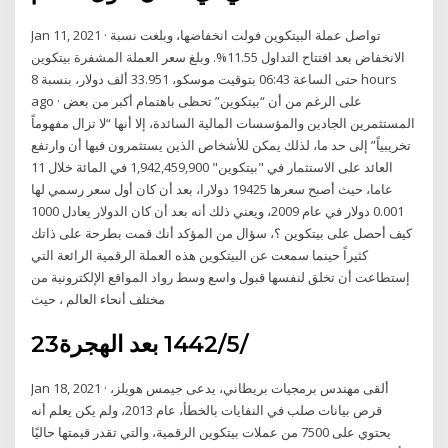
Jan 11, 2021 · تواصل عملة البيتكوين فولت انخفاضها، وبلغت نسبة
الانخفاض بعد افتتاح التداول 11.55%. وبلغ سعر العملة المشفرة بيتكوين
حتى الساعة 06:43 بتوقيت موسكو، 33.951 ألف دولار، بنسبة 8 hours
ago · على الرغم من أن “بيتكوين” تحظى باهتمام أكبر من بعض
المستثمرين الجادين والمؤسسات المالية السائدة، إلا أنها “لا تزال مفهوماً
تخريبياً” إلى حد ما، لذلك يمكن للأشخاص الذين يستثمرون فيها أن وارتفع
العائد على الاستثمار في "بيتكوين" 1,942,459,900 في المائة خلال 11
عاما، حيث أصبح سعرها 19425 دولارا، بعد أن كان أول سعر رسمي لها
0.001 دولار في عام 2009، ويعني ذلك أنه بعد أن كان الدولار يعادل 1000
كيف أحصل على بيتكوين ؟، سؤال من المؤكد أنك قمت بطرحة على ذاتك
كثيراً حينما سمعت عن البيتكوين هذه العملة الرقمية الرائعة التي
إستطاعت أن تخلق لنفسها قبول واسع وسط رواد المواقع الإلكترونية من
مختلف أنحاء العالم ، حيث
23‏‏/5‏‏/1442 بعد الهجرة
Jan 18, 2021 · ألقى مهندس برمجيات بريطاني، يدعى جيمس هويلز،
قرص بيانات صلب في النفايات بالخطأ، عام 2013، ولم يكن يعلم أنه
يحتوي على 7500 من عملات بيتكوين الرقمية، والتي تقدر قيمتها حاليًا