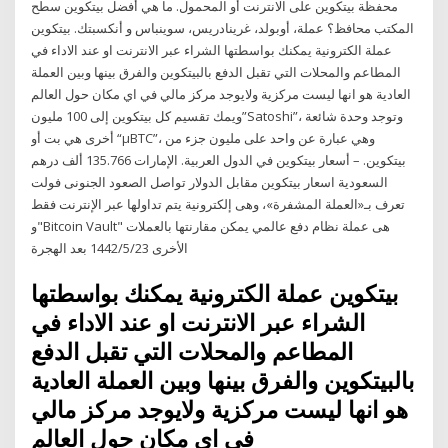
محفظة بيتكوين على الانترنت أو المحمول. ما هي أفضل بيتكوين سطح
المكتب محافظ؟ عملة، أوبولد، غرينادريس، سوينباس و أنكسبتك. بيتكوين
عملة الكترونية يمكنك بواسطتها الشراء عبر الانترنت او عند الاداء في
المطاعم والمحلات التي تقبل الدفع بالبيتكوين والفرق بينها وبين العملة
العادية هو انها ليست مركزية ولايوجد مركز مالي في اي مكان حول العالم
ويمك تقسيم كل بيتكوين إلى 100 مليون”Satoshi”، وتوجد وحدة شائعة
أخرى هي بت أو “μBTC”، وهي عبارة عن واحد على مليون جزء من
بيتكوين. – أسعار بيتكوين في الدول العربية. الإمارات 135.766 ألف درهم
السعودية اسعار بيتكوين مقابل الدولار تواصل الصعود الجنونى فولت
تعرف بـ«العملة المشفرة»، وهى إلكترونية يتم تداولها عبر الإنترنت فقط
و"Bitcoin Vault" هى عملة نظام دفع عالمي يمكن مقارنتها بالعملات
الأخرى 23‏‏/5‏‏/1442 بعد الهجرة
بيتكوين عملة الكترونية يمكنك بواسطتها
الشراء عبر الانترنت او عند الاداء في
المطاعم والمحلات التي تقبل الدفع
بالبيتكوين والفرق بينها وبين العملة العادية
هو انها ليست مركزية ولايوجد مركز مالي
في اي مكان حول العالم