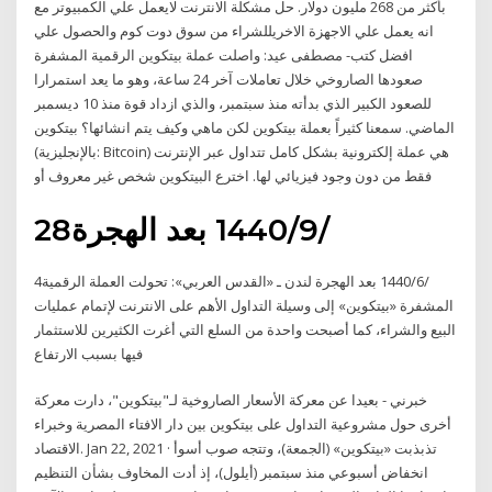
بأكثر من 268 مليون دولار. حل مشكلة الانترنت لايعمل علي الكمبيوتر مع
انه يعمل علي الاجهزة الاخريللشراء من سوق دوت كوم والحصول علي
افضل كتب- مصطفى عيد: واصلت عملة بيتكوين الرقمية المشفرة
صعودها الصاروخي خلال تعاملات آخر 24 ساعة، وهو ما يعد استمرارا
للصعود الكبير الذي بدأته منذ سبتمبر، والذي ازداد قوة منذ 10 ديسمبر
الماضي. سمعنا كثيراً بعملة بيتكوين لكن ماهي وكيف يتم انشائها؟ بيتكوين
(بالإنجليزية: Bitcoin) هي عملة إلكترونية بشكل كامل تتداول عبر الإنترنت
فقط من دون وجود فيزيائي لها. اخترع البيتكوين شخص غير معروف أو
28‏‏/9‏‏/1440 بعد الهجرة
4‏‏/6‏‏/1440 بعد الهجرة لندن ـ «القدس العربي»: تحولت العملة الرقمية
المشفرة «بيتكوين» إلى وسيلة التداول الأهم على الانترنت لإتمام عمليات
البيع والشراء، كما أصبحت واحدة من السلع التي أغرت الكثيرين للاستثمار
فيها بسبب الارتفاع
خبرني - بعيدا عن معركة الأسعار الصاروخية لـ"بيتكوين"، دارت معركة
أخرى حول مشروعية التداول على بيتكوين بين دار الافتاء المصرية وخبراء
الاقتصاد. Jan 22, 2021 · تذبذبت «بيتكوين» (الجمعة)، وتتجه صوب أسوأ
انخفاض أسبوعي منذ سبتمبر (أيلول)، إذ أدت المخاوف بشأن التنظيم