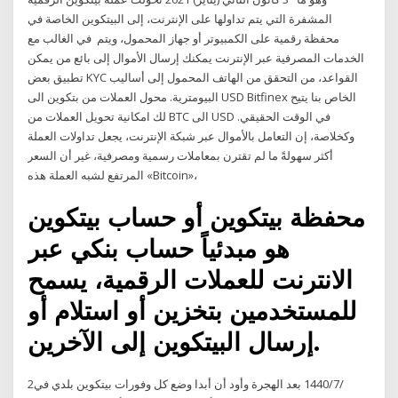
المشفرة التي يتم تداولها على الإنترنت، إلى البيتكوين الخاصة في
محفظة رقمية على الكمبيوتر أو جهاز المحمول، ويتم في الغالب مع
الخدمات المصرفية عبر الإنترنت يمكنك إرسال الأموال إلى بائع من يمكن
تطبيق بعض KYC القواعد، من التحقق من الهاتف المحمول إلى أساليب
البيومترية. محول العملات من بتكوين الى USD Bitfinex الخاص بنا يتيح
لك امكانية تحويل العملات من BTC الى USD في الوقت الحقيقي.
وكخلاصة، إن التعامل بالأموال عبر شبكة الإنترنت، يجعل تداولات العملة
أكثر سهولةً ما لم تقترن بمعاملات رسمية ومصرفية، غير أن السعر
المرتفع لشبه العملة هذه «Bitcoin»،
محفظة بيتكوين أو حساب بيتكوين
هو مبدئياً حساب بنكي عبر
الانترنت للعملات الرقمية، يسمح
للمستخدمين بتخزين أو استلام أو
إرسال البيتكوين إلى الآخرين.
2‏‏/7‏‏/1440 بعد الهجرة وأود أن أبدا وضع كل وفورات بيتكوين بلدي في