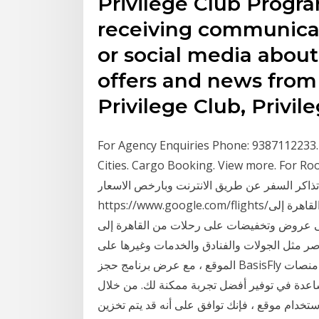
Privilege Club Progra
receiving communicat
or social media abo
offers and news from
Privilege Club, Privil
For Agency Enquiries Phone: 9387112233. 
Cities. Cargo Booking. View m تشرين الأول (أكتوبر) 2016
ر السفر عن طريق الانترنت وبارخص الاسعارgoogle flight bookingرابط الموقع
https://www.google.com/flights/حجوزات السفر تذاكر الطيران إحجز رحلات رخيصة من القاهرة إلى
على عروض وتخفيضات على رحلات من القاهرة إلى
صر مثل الجولات والفنادق والخدمات وغيرها على
الموقع ، مع عرض برنامج حجز BasisFly قادر على إدارة كل من منصات( B2B (Business to Business و(
ساعدة في توفير أفضل تجربة ممكنة لك. من خلال