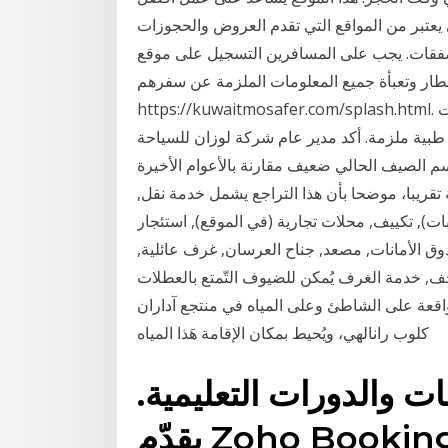
يعتبر من المواقع التي تقدم العروض والحجوزات
صفقات. يجب على المسافرين التسجيل على موقع
طار وتعبأة جميع المعلومات الملزمة عن سفرهم
https://kuwaitmosafer.com/splash.html. يتحمل المسافر مسؤولية مراجعة والامتثال بجميع متطلبات
ت طبية ملزمة. أكد مدير عام شركة لوزان للسياحة
م الصيف الحالي ضعيف مقارنة بالأعوام الأخيرة
لى أن نسبة التراجع تصل إلى 20 في المئة تقريبا، موضحا بأن هذا التراجع يشمل خدمة نقل,
ات), تكييف, محلات تجارية (في الموقع), استئجار
 الأمانات, مصعد, جناح العرسان, غرف عائلية,
, خدمة الغرف يُمكن للضيوف التّمتع بالعطلات
اقعة على الشاطئ وعلى المياه في منتجع آداران
كلوب رانالهي، ويُحيط بمكان الإقامة هَذا المياه
 والدورات التعليمية.
يقدّم Zoho Bookings أداة جدوَلة شاملة