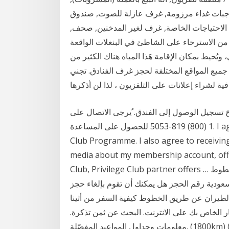
 وجبات غداء مرزومة, غرف عازلة للصوت, صندوق
 الاحتياجات الخاصة, غرف لغير المدخنين, صحف,
من الاسترخاء على الشاطئ في البنغلات الواقعة
يُحيط بمكان الإقامة هَذا المياه هناك الكثير من
ميع المواقع المختلفة لحجز غرف الفنادق. تجني
فية لشراء إعلانات على التلفزيون ، لذا لن أذكرها
لإنترنت في غضون 48 ساعة من تاريخ تسجيل الوصول إلى الفندق. ُيرجى الاتصال على
1 (800) 819-5053 للحصول على المساعدة. I agree to the terms and conditions of the Privilege
Club Programme. I also agree to receivin
media about my membership account, offe
Club, Privilege Club partner offers … طيران الخطوط السعودية كيفية حجز تذكرة طيران عبر الخطوط
عودية رقم الحجز هل يمكنك أن تقوم بإلغاء حجز
طيران عن طريق الخطوط كيفية السفر من أثينا
ار الخاص بك على الانترنت. البحث عن ثمن تذكرة.
معلومات وجداول المواعيد المفصّلة. (1800km) كيفية السفر من دبلن (ايرلندا) إلى بادن بادن (ألمانيا)