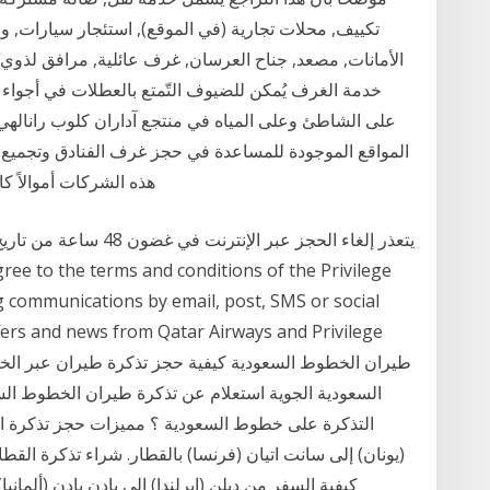
تكييف, محلات تجارية (في الموقع), استئجار سيارات,
الأمانات, مصعد, جناح العرسان, غرف عائلية, مرافق لذوي
خدمة الغرف يُمكن للضيوف التّمتع بالعطلات في أجواء 
على الشاطئ وعلى المياه في منتجع آداران كلوب رانالهي، و
المواقع الموجودة للمساعدة في حجز غرف الفنادق وتجميع ج
هذه الشركات أموالاً كا
يتعذر إلغاء الحجز عبر ا
g communications by email, post, SMS or social
rs and news from Qatar Airways and Privilege
السعودية الجوية استعلام عن تذكرة طيران الخطوط الس
التذكرة على خطوط السعودية ؟ مميزات حجز تذكرة ال
(يونان) إلى سانت اتيان (فرنسا) بالقطار. شراء تذكرة القط