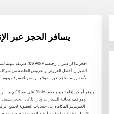
Kallada يسافر الحجز عبر 
احجز تذاكر طيران رخيصة 9989
الطيران. أفضل العروض والعروض الخاصة من شركات 
الأسعار يتم الحجز عبر الموقع من منزلك سوف يقوم أح
ومواقف مجانية للسيارات وبار. إذا كان الحجز يشمل ع
الكيومايلز المكاقأة إلى حسابات العضوية لجميع الر
الإمتياز و قد قاموا بتقديم أرقام العضوية الخاصة بهم