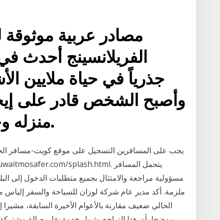
الفريلانسينج أحدث في ا
جذرياً في حياة ملايين ا
وأصبح الشخص قادر على إيج
منزله وخلال عدّة ساعات فقط.
يجب على المسافرين التسجيل على موقع كويت-مسافر الخاص
مسؤولية مراجعة والامتثال بجميع متطلبات الدخول إلى البلد
ملزمة. أكد مدير عام شركة لوزان للسياحة والسفر إلياس 
موضحا بأن هذا التراجع يشمل خدمة نقل, صالة مشتركة / م