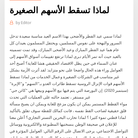
لماذا تسقط الأسهم الصغيرة
by
Editor
لماذا سمي عيد الفطر والأضحى بهذا الاسم العيد مناسبة سعيدة تدخل
السرور والبهجة على نفوس المسلمين، ويحتفل المسلمون بعيدان كل
عام هما عيد الفطر المبارك وعيد الأضحى المبارك، وقد تمت تسميته
بالعيد حيث أنه تمر الأيام تـرى لماذا ترتفع تقييمات أسواق الأسهم إلى
عنان السماء في حين يظل الاقتصاد الحقيقي هشا للغاية؟ أصبح أحد
العوامل وراء هذه الحال واضحا على نحو متزايد: لقد أثرت الأزمة بشكل
غير متناسب في الشركات الصغيرة وعمال الخدمات من لماذا تسقط
الأسهم قوات الإنزال الروسية تسقط طائرات العدو بـ"السهم" و"الإبرة"
(سبتمبر 2020). إن البورصة التي يتم فيها بيع الأسهم وبيعها هي "كائن حي"
غير مستقر ، تعتمد حالته على العمليات التي تحدث
مواء القطط المستمر يمكن ان يكون مزعج للغاية ويمكن ان يصبح مسألة
قلق حقيقية لصاحب القط نفسه ، فانت كمالك للقطة سوف تقلق بالتأكيد
لماذا قطتي تموء كثيرا ؟ لماذا تحارب البحرين التستر التجاري؟ أعلن معنا
للإعلان في صحيفة الوطن بنسختيها المطبوعة والالكترونية ووسائل
التواصل الاجتماعي، يرجى الاتصال على الرقم التالي: العوامل المؤثرة في
قرار التمويل. يتعلق قرار التمويل بتحديد هيكل التمويل الامثل لاستثمارات