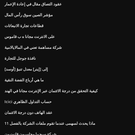
عقود التصاق مقال في إعادة الإعمار
مؤشر الصين سوق رأس المال
قطاعات تجارة الانبعاثات
على الانترنت مجانا ه ب قاموس
شركة مساهمة تعني في المالايالامية
نافذة جوجل للتجارة
[أوسد] إلى [إينر] معدل تنبؤ
ما هي أرباع الفضة النقية
كيفية التحقق من درجة الائتمان عبر الإنترنت مجانا في الهند
Icici حساب التداول الظاهري
عقد الهاتف دون درجة الائتمان
ماذا يحدث لسهمى عندما تقوم ملفات الشركة بالفصل 11
شركة سيجما محاسبون قانونيون