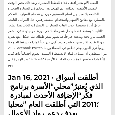
القطة الأم يعتبر أفضل غذاء للقطط الصغيرة، وبعد ذلك يحين الوقت
لتقديم الأطعمة الغذائية الم الهدف هة التحكم فى السياره الصغيره
الخاصه بك من اجل اتمام المستوى دون ان تتحطم السياره . للتحكم
بالسيارة مع مفاتيح الأسهم واستخدام المسطرهمن اجل الفرامل الثابت.
حاول أن لا تسقط! احدث العاب السيارات, السيارات العاب هذا الشعر
"الثابت" يسقط عندما يدخل شعر طفلك في دورة نمو جديدة لأن الشعر
الجديد يبرز تحته ويدفعه خارجاً. قد يظهر شعر طفلك على شكل بقع لفترة
من الوقت، لكن ينمو له شعر جديد أقوى تدريجياً. لماذا لا تسقط الغيوم؟!
210 . Facebook Twitter. يومياً نرى الغيوم وهي تطفو في السماء وربما
من المنطقي أن نتساءل لماذا لا تسقط ؟ أليست الغيوم أجساماً ذات كتل،
إذاً لماذا لا تخضع لقوة سحب الجاذبية الأرضية؟ 4‏‏/7‏‏/1432 بعد الهجرة قبل
يوم
Jan 16, 2021 · أطلقت‭ ‬أسواق‭
‬الأسرة‭ ‬برنامج‭ ‬“محلي”‭ ‬الذي‭ ‬يُعتبرُ‭
‬الإضافة‭ ‬الأحدث‭ ‬لمبادرة‭ ‬“فكّر‭
‬محليا”‭ ‬التي‭ ‬أُطلقت‭ ‬العام‭ ‬2011؛‭