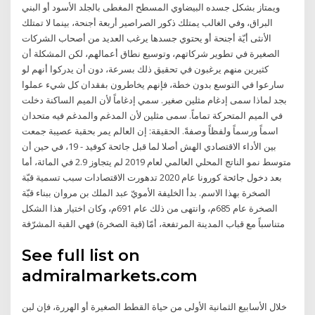
ويمتاز بشكل جسده البيضاوي المسطح المغطى بالجلد الأسود أو البني
البراق، وفي الغالب يمتلك ذكور الصراصير أربعة أجنحة، بينما لا تمتلك
الأنثى أيّة أجنحة أو يحتوي جسدها يرغب العديد من أصحاب الشركات
الصغيرة في تطوير شركاتهم، وتوسيع نطاق أعمالهم، لكن المشكلة أن
كثيرين منهم يرغبون في تحقيق ذلك بسرعة، دون أن يدركوا أنهم لو
سارعوا في التوسع بدون خطة، فإنهم يخاطرون بفقدان كل شيء عملوا
بجد لماذا سمى إدغام مثلين صغير. سمي إدغاماً لأن الميم الساكنة دخلت
في الميم المتحركة تماماً. سمى مثلين لأن المدغم والمدغم فيه متحدان
اسماً ورسماً ولفظاً وصفةً. الحقيقة: إن العالم يمر بحقبة عصيبة جمعت
بين الأداء الاقتصادي الهش أصلا لما قبل جائحة كوفيد - 19، في حين أن
متوسط نمو الناتج المحلي العالمي لعام 2019 لم يتجاوز 2.9 في المائة، أما
بعد دخول جائحة كورونا عام 2020 تدهورت الاقتصادات سبب تسمية قبّة
الصخرة بهذا الاسم. بدأ الخليفة الأمويّ عبد الملك بن مروان ببناء قبّة
الصخرة عام 685م، وانتهى من ذلك عام 691م، وكان اختيار هذا الشكل
متناسباً مع قباب المدينة المرتفعة، أمّا (قبة الصخرة) فهي القبة المشرّفة
See full list on
admiralmarkets.com
خلال الأسابيع الثمانية الأولى من حياة القطط الصغيرة أو الهررة، فإن لبن