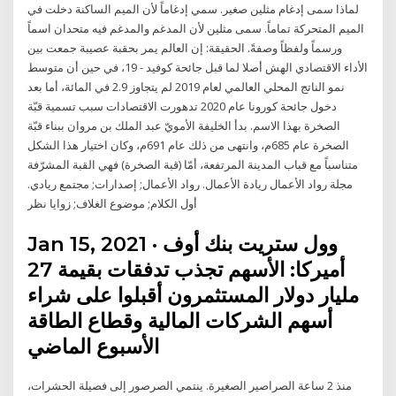
لماذا سمى إدغام مثلين صغير. سمي إدغاماً لأن الميم الساكنة دخلت في
الميم المتحركة تماماً. سمى مثلين لأن المدغم والمدغم فيه متحدان اسماً
ورسماً ولفظاً وصفةً. الحقيقة: إن العالم يمر بحقبة عصيبة جمعت بين
الأداء الاقتصادي الهش أصلا لما قبل جائحة كوفيد - 19، في حين أن متوسط
نمو الناتج المحلي العالمي لعام 2019 لم يتجاوز 2.9 في المائة، أما بعد
دخول جائحة كورونا عام 2020 تدهورت الاقتصادات سبب تسمية قبّة
الصخرة بهذا الاسم. بدأ الخليفة الأمويّ عبد الملك بن مروان ببناء قبّة
الصخرة عام 685م، وانتهى من ذلك عام 691م، وكان اختيار هذا الشكل
متناسباً مع قباب المدينة المرتفعة، أمّا (قبة الصخرة) فهي القبة المشرّفة
مجلة رواد الأعمال ريادة الأعمال. رواد الأعمال; إصدارات; مجتمع ريادي.
أول الكلام; موضوع الغلاف; زوايا نظر
Jan 15, 2021 · وول ستريت بنك أوف
أميركا: الأسهم تجذب تدفقات بقيمة 27
مليار دولار المستثمرون أقبلوا على شراء
أسهم الشركات المالية وقطاع الطاقة
الأسبوع الماضي
منذ 2 ساعة الصراصير الصغيرة. ينتمي الصرصور إلى فصيلة الحشرات،