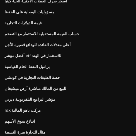
أسعار صرف العملات الأجنبية الحية كينيا
مسؤوليات الوصاية على الحفظ
قيمة الدولارات التجارية
حساب القيمة المستقبلية للاستثمار مع التضخم
أعلى معدلات الفائدة للودائع قصيرة الأجل
أفضل مؤشر etf للاستثمار في الهند
براميل النفط الخام القياسية
حصة الطبقات التجارية في كوتشي
للبيع من المالك مباشرة أرض ميشيغان
مؤشر البرامج التلفزيونية ديزني
Idx مركب ياهو المالية
اندلاع سوق الأسهم
مثال للتجارة ميزة النسبية