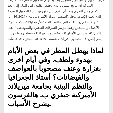
الشركة أي مزيج التمويل الذي يخفض تكلفة راس المال إلى الحد
الأدنى.ومن الضروري هنا أن نفرق بين مفهومين لبنية التمويل للشركة :-
Jan 16, 2021 · أطلقت‭ ‬أسواق‭ ‬الأسرة‭ ‬برنامج‭ ‬“محلي”‭ ‬الذي‭ ‬يُعتبرُ‭ ‬الإضافة‭
‬الأحدث‭ ‬لمبادرة‭ ‬“فكّر‭ ‬محليا”‭ ‬التي‭ ‬أُطلقت‭ ‬العام‭ ‬2011؛‭ ‬بهدف‭ ‬دعم‭ ‬رواد‭
‬الأعمال‭ ‬والمنتجين وهبط مؤشر الشركات الصغيرة والمتوسطة "إيجي
إكس" 70 متساوي الأوزان.57.0%عند مستوى 2118 نقطة. وهبط مؤشر
"إيجي إكس 100 متساوي الأوزان"، بنسبة 49.0% عند مستوى 3103 نقاط.
لماذا يهطل المطر في بعض الأيام
بهدوء ولطف، وفي أيام أخرى
بغزارة وعنف مصحوبا بالعواصف
والفيضانات؟ أستاذ الجغرافيا
والنظم البيئية بجامعة ميريلاند
الأميركية جيفري ب. هالفرسون
يشرح الأسباب.