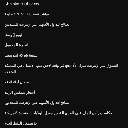
Gbp hkd tradeview
طليعة s & p 500 مؤشر تعقب
نصائح لتداول الأسهم عبر الإنترنت للمبتدئين
[أوسد] اليوم
التجارة المحمول
شبيبة شركة اندونيسيا
التسوق عبر الإنترنت شراء الآن دفع في وقت لاحق سوء الائتمان في المملكة
المتحدة
ضمان أداء العقد
أسعار نيمكس الزنك
نصائح لتداول الأسهم عبر الإنترنت للمبتدئين
مكاسب رأس المال على المدى القصير معدل الولايات المتحدة الأمريكية
مشغل النفط الخام tx