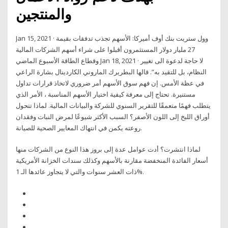
‬والمنتجين
Jan 15, 2021 · وول ستريت بنك أوف أميركا: الأسهم تجذب تدفقات بقيمة
27 مليار دولار المستثمرون أقبلوا على شراء أسهم الشركات المالية
وقطاع الطاقة الأسبوع الماضي Jan 18, 2021 · لا حاجة لدعوة الى تغيير
النظام، بل للتقيد به”. قالها البطريرك الماروني الكاردينال بشارة الراعي
في عظة الأمس. إن فهم سوق الأسهم أمر ضروري لاتخاذ قرارات تداول
مستنيرة. تحتاج إلى معرفة كيفية اختيار الأسهم المناسبة ، الأمر الذي
يتطلب فهمًا متعمقًا للتقرير السنوي للشركة والبيانات المالية. لماذا تتحول
أوراق اللبخ إلى اللون الأصفر؟ السبب الأكثر شيوعًا لمرض النبات وفقدان
روعته يكمن في انتهاك المعايير الصحية للصيانة.
لماذا انتشرت؟ أدت عوامل عدة إلى بروز هذا النوع من الشركات منها
أسعار الفائدة المنخفضة مقارنة بالأسهم وكذلك سندات الخزانة الأمريكية
ذات العشر سنوات والتي لا يتجاوز عائدها الـ 1%.