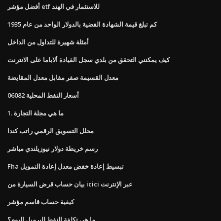
أفضل مؤشر etf للاستثمار في الهند
كم تبلغ قيمة الشهادة الفضية بالدولار الواحد من عام 1935
أمثلة شهيرة للتداول من الداخل
كيف يمكنني التحقق من بلدي سجل القيادة ألاباما على الانترنت
معدل القسيمة صفر مقابل معدل المقايضة
أسعار النفط المحلية 06082
1. ما هي مجلة التجارة
محلل التسويق الرقمي راتب كندا
رسم خريطة دولار نيوزيلندي مباشر
Fha تبسيط إعادة خفض معدل إعادة التمويل
بيان حساب قرض السيارة من icici عبر الإنترنت
كيفية حساب قاسم مؤشر
ما هي تكلفة النفط للبرميل اليوم؟