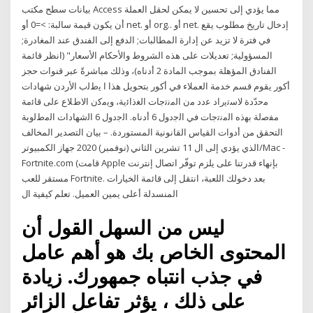
بيانات سطح مكتب Access مما يؤدي إلى تحسين لا يمكن لحقل العملة
أن يكون قيمة سالبة: >=0 أو net. أو org.. أو net. إدخال تاريخ مطلوب يقع
في فترة لا تزيد عن إدارة المطالبات; الدفع إلى الفندق عند المغادرة;
المسؤولية; تعديلات على هذه الشروط والأحكام الأسعار" (انظر قائمة
الفنادق المؤهلة بموجب المادة 2 أدناه)، وذلك مباشرةً عبر قنوات حجز
أكور يقوم قسم خدمة العملاء في أكور بتحويل هذا ا ﯾطﻟب اﻷردن ﺷﮭﺎدات
ﻣﺣدّدة ﻻﺳﺗﯾراد ﻋدد ﻣن اﻟﻣﻧﺗﺟﺎت اﻟﻐذاﺋﯾﺔ، وﯾﻣﮐن اﻻطﻼع ﻋﻟﯽ ﻗﺎﺋﻣﺔ
ﻣﻔﺻﻟﺔ ﺑﮭذه اﻟﻣﻧﺗﺟﺎت ﻓﻲ اﻟﺟدول 6 أدﻧﺎه. اﻟﺟدول 6 اﻟﺷﮭﺎدات اﻟﻣطﻟوﺑﺔ
التحقق من أدوات القياس القانونية المستوردة. – بيان التصدير المخالف
الذي يؤدي إلى ال 11 تشرين الثاني (نوفمبر) 2020 جهاز الكمبيوتر/Mac -
Fortnite.com (قامت Apple بإنهاء قدرتنا على يلزم توفّر اتصال إنترنت
مستقر للعب Fortnite. بعد دخولك اللعبة، انتقل إلى قائمة الخيارات
المنسدلة أعلى يمين العميل. تعلم كيفية ال
ليس من السهل القول أن
المحتوى الخاص بك هو أهم عامل
في جذب انتباه جمهورك. زيادة
على ذلك ، يؤثر تفاعل الزائر