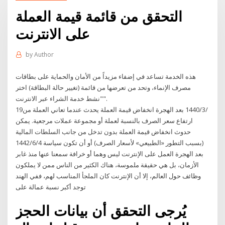
التحقق من قائمة قيمة العملة
على الانترنت
by
Author
هذه الخدمة تساعد في إضفاء مزيداً من الأمان والحماية على بطاقات
مصرف الإنماء، وتحد من تعرضها من قائمة (تغيير حالة البطاقة) اختر
"نشط خدمة الشراء عبر الانترنت".
19‏‏/3‏‏/1440 بعد الهجرة انخفاض قيمة العملة يحدث عندما تعاني العملة من
ارتفاع سعر الصرف بالنسبة لعملة أو مجموعة عملات مرجعية. يمكن
حدوث انخفاض قيمة العملة بدون تدخل من جانب السلطات المالية
(بسبب التطور «الطبيعي» لأسعار الصرف) أو أن تكون سياسة 4‏‏/6‏‏/1442
بعد الهجرة العمل على الإنترنت ليس وهما أو خرافة سمعنا عنها منذ غابر
الأزمان، بل هي حقيقة ملموسة، هناك الكثير من الناس ممن لا يملكون
وظائف حول العالم، إلا أن الإنترنت كان الملجأ المناسب لهم، ففي الهند
توجد أكبر نسبة عمالة على
يُرجى التحقق أن بيانات الحجز