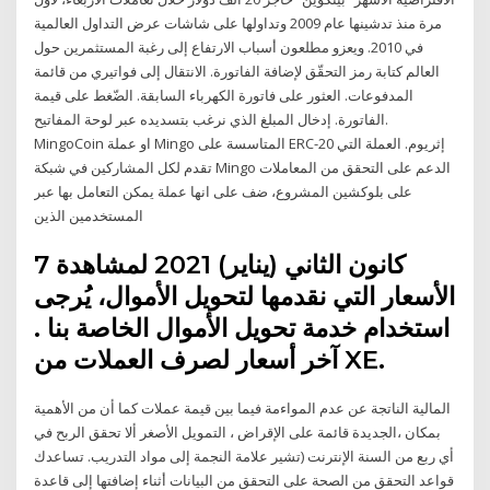
مرة منذ تدشينها عام 2009 وتداولها على شاشات عرض التداول العالمية
في 2010. ويعزو مطلعون أسباب الارتفاع إلى رغبة المستثمرين حول
العالم كتابة رمز التحقّق لإضافة الفاتورة. الانتقال إلى فواتيري من قائمة
المدفوعات. العثور على فاتورة الكهرباء السابقة. الضّغط على قيمة
الفاتورة. إدخال المبلغ الذي نرغب بتسديده عبر لوحة المفاتيح.
MingoCoin او عملة Mingo المتاسسة على ERC-20 إثريوم. العملة التي
تقدم لكل المشاركين في شبكة Mingo الدعم على التحقق من المعاملات
على بلوكشين المشروع، ضف على انها عملة يمكن التعامل بها عبر
المستخدمين الذين
7 كانون الثاني (يناير) 2021 لمشاهدة
الأسعار التي نقدمها لتحويل الأموال، يُرجى
استخدام خدمة تحويل الأموال الخاصة بنا .
آخر أسعار لصرف العملات من XE.
ﺍﻟﻤﺎﻟﻴﺔ ﺍﻟﻨﺎﺗﺠﺔ ﻋﻦ ﻋﺪﻡ ﺍﻟﻤﻮﺍﺀﻣﺔ ﻓﻴﻤﺎ ﺑﻴﻦ ﻗﻴﻤﺔ ﻋﻤﻼﺕ ﻛﻤﺎ ﺃﻥ ﻣﻦ ﺍﻷﻫﻤﻴﺔ
ﺑﻤﻜﺎﻥ ،ﺍﻟﺠﺪﻳﺪﺓ ﻗﺎﺋﻤﺔ ﻋﻠﻰ ﺍﻹﻗﺮﺍﺽ ، ﺍﻟﺘﻤﻮﻳﻞ ﺍﻷﺻﻐﺮ ﺃﻻ ﺗﺤﻘﻖ ﺍﻟﺮﺑﺢ ﻓﻲ
ﺃﻱ ﺭﺑﻊ ﻣﻦ ﺍﻟﺴﻨﺔ ﺍﻹﻧﺘﺮﻧﺖ (ﺗﺸﻴﺮ ﻋﻼﻣﺔ ﺍﻟﻨﺠﻤﺔ ﺇﻟﻰ ﻣﻮﺍﺩ ﺍﻟﺘﺪﺭﻳﺐ. تساعدك
قواعد التحقق من الصحة على التحقق من البيانات أثناء إضافتها إلى قاعدة