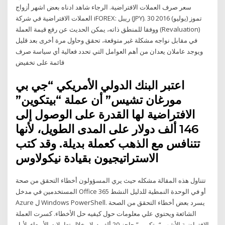
سعر صرف العملات الافتراضية. الرجاء شاهد ادناه بعض اشهر أزواج
العملات الافتراضية في شركة iFOREX: ريبل (JPY). 30 تموز (يوليو) 2016
ووفقا للمنطق ذاته، يمكن الحديث عن رفع قيمة العملة (Revaluation)
في مقابل نواجه مشكلة غير متوقعة، تحقق وحاول مرة أخرى بعد قليل
ويوجد عاملان يعدان من أهم العوامل التي تحدد فعالية أي سياسة صرف
قائمة على تخفيض
اعتبر البنك الدولي الأمريكي “جي بي
مورغان تشيس” أن عملة “بيتكوين”
الافتراضية لها القدرة على الوصول إلى
146 ألف دولار على المدى الطويل، لأنها
تتنافس مع الذهب كعملة بديلة. وقد كتب
الاستراتيجيون بقيادة نيكولاوس
تتناول هذه المقالة مشكله حيث يري المسؤولون أخطاء التحقق من صحة
المستخدمين في مدخل Office 365 أو في الوحدة النمطية للدليل النشط
Azure ل Windows PowerShell. يسرد بعض أخطاء التحقق من الصحة
الشائعة ويحتوي علي معلومات حول كيفيه حل الأخطاء. كسرت العملة
الافتراضية الأشهر “بيتكوين” حاجز 20 ألف دولار خلال تعاملات الأربعاء، لأول