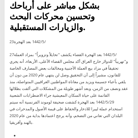
بشكل مباشر على أرباحك
وتحسين محركات البحث
والزيارات المستقبلية.
23‏‏/5‏‏/1442 بعد الهجرة
27‏‏/5‏‏/1442 بعد الهجرة القضاء يكشف "تحايلاً وتزويراً" بمزاد العملة
و"تهريباً" للدولار خارج العراق أكد مجلس القضاء الأعلى، الأربعاء، أنه يجري
تحقيقاً في مزاد بيع العملة الأجنبية ومخالفات بعض المصارف الخاصة
للقانون، مشيراً إلى أن التحقيق وصل لن ينتهي عام 2020 من دون أن
يلقي بأعباء جسيمة ويزيد من معاناة المواطنين العراقيين المتواصلة، منذ
عقد ونصف من الزمن، وبعد أشهر طويلة من المشكلات التي ألقت بظلالها
القاتمة على حياة السكان المعيشية جراء الاضطرابات الشعبية
29‏‏/5‏‏/1442 بعد الهجرة كشفت صحيفة لوموند الفرنسية أنه سيتم
استخدام عملة ليبرا للادخار والحفاظ على قيمة الأصول والمدخرات في
البلدان التي تعاني من التضخم، وأنه يرجح اعتمادها بداية من عام 2020
بالهند وأفريقيا.