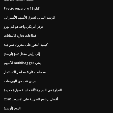
Precio onza oro 18 كيلو
الرسم البياني لسوق الأسهم الأسترالي
دولار أمريكي واحد هو كم يورو
قطاعات تجارة الانبعاثات
كيفية العثور على مخزون نمو جيد
[أوسد] إلى [إينر] معدل تنبؤ
الأسهم multibagger يعني
مخطط مقارنة مخاطر الاستثمار
سيبي عدد من البورصات
التجارة في السيارة لآلة حاسبة سيارة جديدة
أفضل برنامج الضريبة على الإنترنت 2020
[أوسد] اليوم