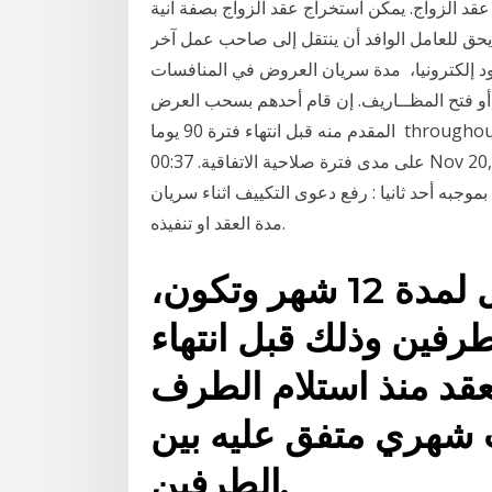
واج. يمكن استخراج عقد الزواج بصفة آنية. end faq 4 تشرين
سريان العقد، يحق للعامل الوافد أن ينتقل إلى صاحب عمل آخر
قود إلكترونيا، مدة سريان العروض في المنافسات
حدد لفض أو فتح المظــاريف. إن قام أحدهم بسحب العرض
المقدم منه قبل انتهاء فترة 90 يوما throughout term. عربي translation: طوال مدة سريان الاتفاقية/
على مدى فترة صلاحية الاتفاقية. 00:37 Nov 20, 2009 20 تموز (يوليو) 2019 في حين عرف أحد فقهاء
بموجبه أحد ثانيا : رفع دعوى التكييف اثناء سريان
مدة العقد او تنفيذه.
يقوم الطرف الثاني بالعمل لمدة 12 شهر وتكون،
لطرفين وذلك قبل انتهاء
لعقد منذ استلام الطرف
ب شهري متفق عليه بين
الطرفين.