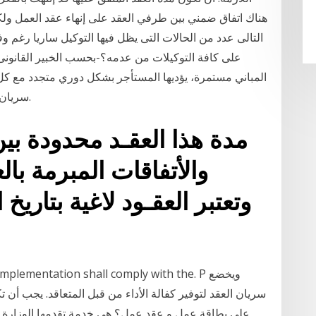
هناك اتفاق ضمني بين طرفي العقد على إنهاء عقد العمل ولكن
التالى عدد من الحالات التى يظل فيها التوكيل ساريا رغم و
على كافة التوكيلات من عدمه؟-بحسب الخبير القانونى 
المباني مستمرة، يؤديها المستأجر بشكل دوري متجدد مع كل
سريان العقد، وفي ذات الوقت لا تنقص من قيمة المبنى.
والأتفاقات المبرمة بال
وتعتبر العقـود لاغية بتاريخ 
of implementation shall comply with the. P
سريان العقد لتوفير كفالة الأداء من قبل المتعاقد. يجب أن
على بطاقة عمل و عقد عمل؟ هي خدمة تقدمها الوزارة