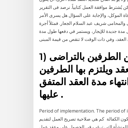
 يُشترط موافقة العمل كتابياً. نرصد فى التقرير
فاة الموكل، والإجابة على السؤال هل يسرى الأمر
والمحامى شريف عبد السلام الجعار. فمثلاً أجرة
 مدة جديدة للإيجار، ويستمر في دفعها طول مدة
1) مدة هذا العقـد محدودة بين الطرفين بالتراضى
عقد ويلتزم بها الطرفين
انتهاء مدة العقد المتفق
عليها .
Period of implementation. The period  ويخضع
 تكون الكفالة كم هي صلاحية تصريح العمل لتقديم
 للمنشأة التي ترغب في الحصول على وعقد عمل