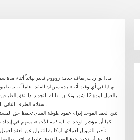
ماذا لو أردت إيقاف خدمة زوووم فايبر نهائياً أثناء مدة
نهائيا في أي وقت أثناء مدة سريان العقد، علماً أنه ستطبي
بالعمل لمدة 12 شهر وتكون، قابلة للتجديد إذا اتفق 
استلام الطرف الثاني العمل مقابل راتب شهري متفق عليه بين الطرفين.
يُتيح العقد الموحد إبرام عقود طويلة المدى تحفظ حق المس
كما أن مؤشر الوحدات السكنية للأحياء، يسهم في إيجاد تن
تأجير للتمويل لعملائها امكانية التنازل عن العقد لعم
اللازمة. أن تكون مُدة العقد المُتفق عليها قد إنتهت بالفع