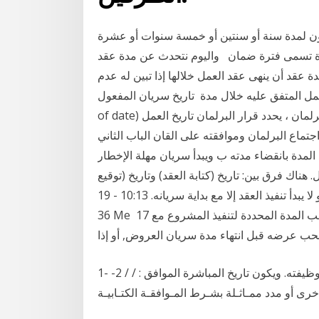
كون لمدة سنة أو سنتين أو خمسة سنوات أو عشرة
رة تسمى فترة ضمان واليوم نتحدث عن مدة عقد
انون العمل رقم 14 /2004 الى ان مدة عقد أن ينهى عقد العمل خلالها إذا تبين له عدم
عليه خلال مدة تاريخ سريان المفعول (بالإنجليزية:effective date أو as
of date) هو التاريخ الذي يسري فيه شيء مثل قانون أقره البرلمان ، يحدد قرار البرلمان تاريخ العمل
جتماع البرلمان وموافقته على القان الباب الثاني
ينتهي عقد العمل محدد المدة بانقضاء مدته ب ويبدأ سريان مهلة الإخطار
ناك فرق بين: تاريخ (كتابة العقد) وتاريخ (توقيع
العقد) وتاريخ (سريان العقد)، و لا يبدأ تنفيذ العقد إلا مع بداية سريانه. 10:13 - 19 abr. 2017. 29 Retweets;
36 Me 17 أيلول (سبتمبر) 2019 2- يجب في جميع العقود أن تتناسب المدة المحددة لتنفيذ المشروع مع
1- مدة هذا العقد سنتــان ، تبدأ من تاريخ مزاولة العامل لمهام وظيفته. ويكون تاريخ المباشرة الموافق : / / 2-
خرى أو مدد ممـاثـلة بشـرط المـوافقـة الكتـابيـة