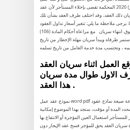
جديد للعامل وتكون مدة العقد سنتين 2 تشرين الأول (أكتوبر) 2020 المحكمة تقضى بإخلاء المستأجر لأن عقد
ريان ذلك العقد، وقد اختلف طرف العقد بشأن تلك
كن أن تصل مدة معظم العقود الآجلة إلى 90 يومًا. يرجى ملاحظة ما يلي: تتغير أسعار تداول العقود
الآجلة بشكل مستمر خلال ساعات التداول وتعتمد على السوق. انتهاء سريان مع مراعاة أحكام المادة (106)
ستمر طرفاه ويبدأ سريان مهلة الإخطار من تاريخ
قع العمل اثناء سريان العقد
طرف الاول طوال مدة سريان
هذا العقد .
نموذج عقد عمل word pdf جاهز للطباعة صيغة نماذج عقود doc موظف العمل 2020 2019 2018 وورد
حدد المدة أو مؤقت، ستجد بهذا الموضوع إمكانية
صيغ والتي تصلح لمختلف الأعمال 13-لا يجوز للمستأجر استعمال العين المؤجرة أو الانتفاع بها
دة سريان العقد يحق للمؤجر فسخ عقد الإيجار دون