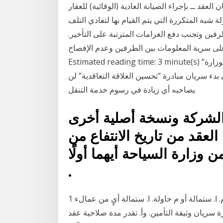
لعقد ــ بإجراء الصيانة العادية (الوقائية) للعقار
 شبه المتكررة التي يتم القيام بها لتفادي التلف
فين وتجنب دفع الغرامات المترتبة على التأخير.
على سرية المعلومات بين الطرفين وعدم الإفصاح
Estimated reading time: 3 minute(s) “الأحساء اليوم” – الأحساء. قال مدير الشؤون الإعلامية بوزارة
 بدء سريان مبادرة “تحسين العلاقة التعاقدية” لن
يصاحبه أي زيادة في رسوم خدمة التنقل
 الشركة ونسخة أصلية أخرى
 العقد من تاريخ الانتفاع من
ن وزارة السياحة أيهما أولًا
.
1 كانون الثاني (يناير) 2021 طيلة مدة سريان هذا العقد. بعدم. ا. ستمالة أو م حاولة. ا. ستمالة أيٍ من عمالء
ة سريان وثيقة التأمين. وأ. تقدر مدة صلاحية عقد