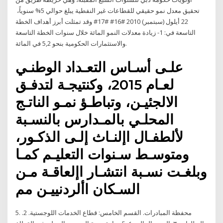
تحقيق معدل نمو حقيقي للقطاعات غير النفطية يبلغ حوالي 5% سنوياً،
22 أيلول (سبتمبر) 2010 #16# #17# وقد تمثلت أبرز أهداف الخطة
التاسعة في: 1- زيادة معدلات النمو المائة خلال سنوات الخطة التاسعة
والاستثمارات الحكومية بنحو 5,2 في المائة.
علـى أسـاس التعـداد الوطنـي
لعـام 2015، وكنتيجـة لتدفـق
الالجئيـن، وتباطـؤ نمـو الناتـج
المحلـي بالمـدارس بالنسـبة
لألطفـال اإلنـاث إلـى الذكـور،
ومتوسـط سـنوات التعليـم كمـا
وبلغـت نسـبة انتشـار اإلعاقـة مـن
السـكان األردنييـن مم
5. محفظة المبادرات. القسم الخامس: قطاع الخدمات اللوجستية. 2.