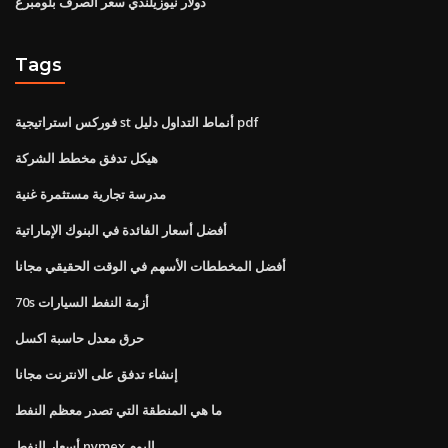
دولار نيوزيلندي سعر الصرف بلومبرغ
Tags
فوركس استراتيجية st أنماط التداول دليل pdf
هيكل تدفق مخطط الشركة
مدرسة تجارية مستثمرة غنية
أفضل أسعار الفائدة في البنوك الإماراتية
أفضل المخططات الأسهم في الوقت الحقيقي مجانا
70s أزمة النفط السيارات
حرق معدل حاسبة اكسل
إنشاء تدفق على الانترنت مجانا
ما هي المنطقة التي تصدر معظم النفط
أسعار النفط nymex اليوم