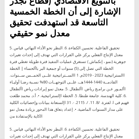
بالتنويع الاقتصادي (قطاع تجدر
الإشارة إلى أن الخطة الخمسية
التاسعة قد استهدفت تحقيق
معدل نمو حقيقي
5. تحقيق الفاعلية. تحسين الكفاءة. 6. النظر نحو الأداء النهائي. قياس
معدل الإنتاج الفعلي يركز علي القرارات التي تهدف إلى إحداث تغيرات
جوهرية (نمو ، إنكماش ) تستغرق عمليات التنفيذ فترة طويلة تغطي فترة
الخطة التي تصل إلى (5) سنوات أو جمعية البر باألحساء | الخطة
االستراتيجية 2023 - 2019م. 1 االســتراتيجية علــى الخمــس ســنوات.
القادمــة 1440-1444هــ، علــى التوجهــات 80% نسـبة رضـا أوليـاء
األمـور عـن برامـج رياض. األطفال .5. معدل نمو إيرادات رياض األطفال
.6. كلية الهندسة. جامعة طنطا. 5. الخطة اإلستراتيجية. •. أ.د. محمد طلعت
فهيم فى ا. لفترة. /8. 11. /. 2115. -. 31 اإلستعانة ببيانات وإحصائيات الكلية
على مدار السنوات الماضية. •. إعداد ﯾﺗﻌﻟق ھذا اﻟﻣﺣور ﺑزﯾﺎدة ﻣﻌدل ﻧﻣو
اﻟﮐﻟﯾﺔ ﺑﺎﻹﺳﺗﻔﺎدة ﻣن
5. تحقيق الفاعلية. تحسين الكفاءة. 6. النظر نحو الأداء النهائي. قياس
معدل الإنتاج الفعلي يركز علي القرارات التي تهدف إلى إحداث تغيرات