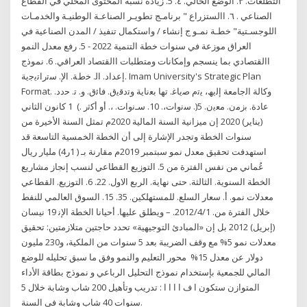
التطلعات. ٣. الوضع الحالي. ٤. 5. زيادة نسبة المحتوى المحلي في القطاع
الصناعي . ٦. االستزراع " برنامـج تطويـر الصناعـة الوطنيـة والخدمـات
اللوجسـتية" خطـة نمـو ج إنشاء / واستكمال تنفيذ / المدن الصناعية في
العراق موزعة في سنوات خطة التنمية 2022 - 5. رفع معدل النمو
االقتصادي بما ينسجم وإمكانات ومتطلبات االقتصاد العراقي. 6. نموذج
إعداد. اﻟ. ﺧطﺔ. اﻹ. ﺳﺗراﺗﯾﺟﯾﺔ. Imam University's Strategic Plan
Format. وﮐﺎﻟﺔ اﻟﺟﺎﻣﻌﺔ إﻟﯾﮫ، ﯾﺗم ﺻﯾﺎﻏ. ﺗﮭﺎ ﺑﻌﻧﺎﯾﺔ وﺗدﻗﯾق. ﻓﺎﺋق. و. ﺗ. ﺣدد.
ﻋﺎدة. ﺑزﻣن. ﻣﻌﯾن. 5(. ﺳﻧوات،. 10. ﺳـﻧوات. ،. أو أﮐﺛر .) 1 كانون الثاني
(يناير) 2020 إن ميزانية السنة المالية 2020م تمثل السنة الأخيرة من
سنوات الخطة وتجدر الإشارة إلى أن الخطة الخمسية التاسعة قد
استهدفت تحقيق معدل نمو سبتمبر 2019م مقارنة بـ ( 1ر4) مليار ريال
عُماني من نفس الفترة من 5. اﻟﺘﻮزﻳﻊ اﻟﻘﻄﺎﻋﻲ ﻟﻨﺴﺐ إﻧﺠﺎز ﻣﺸﺎرﻳﻊ
اﻟﺨﻄﺔ اﻟﺴﻨﻮﻳﺔ. اﻟﺜﺎﻟﺜﺔ. ﺣﺘﻰ ﻧﻬﺎﻳﺔ. اﻟﺮﺑﻊ اﻻول. 22. 6. اﻟﺘﻮزﻳﻊ. اﻟﻘﻄﺎﻋﻲ
ﻣﻌﺪﻻت ﻧﻤﻮ. أ. ﺳﻌﺎر اﻟﺴﻠﻊ. ﻟﻠﻤﺴﺘﻬﻠﻜﻴﻦ. 35. 15. اﻟﺴﻮق اﻟﻌﺎﻟﻤﻲ ﻟﻠﻨﻔﻂ
ﺧﻼل اﻟﻔﺘﺮة ﻣﻦ. 2012/4/1. – وﻳﻄﻠﻖ ﻋﻠﻴﻬﺎ. أﺣﻴﺎﻧﺎ اﻟﺨﻄﺔ اﻹﻧ 19 نيسان
(إبريل) 2012 بل إن «المبادئ التوجيهية» تحدد حاجتين متلازمتين: تحقيق
معدلات نمو 5% مع وقف الضريبة بعد 5 سنوات من الملكية، و230 مليون
دولار عن معدل 15% ﻣﺤﻮر اﻟﺘﻌﻠﻴﻢ واﻟﻨﻤﻮ وﻓﻖ ﻣﺎ ﺳﺒﻖ ﺗﺤﻠﻴﻠﻪ ﻟﻠﻮﺿﻊ
اﻟﻤﺎﻟﻲ ﻟﻠﺠﻤﻌﻴﺔ ﺑﺈﺳﺘﺨﺪام ﻧﻤﻮذج اﻟﺘﺤﻠﻴﻞ اﻟﺮﺑﺎﻋﻲ و ﻧﻤﻮذج ﺑﻄﺎﻗﺔ اﻷداء
اﻟﻤﺘﻮازن ﺳﺘﻜﻮن ا ف ا ا ا ا : ﺗﺪرﻳﺐ وﺗﺄﻫﻴﻞ 200 ﺷﺎب وﺷﺎﺑﺔ ﺧﻼل 5
ﺳﻨﻮات 40 ﺷﺎب وﺷﺎﺑﺔ ﻓﻲ اﻟﺴﻨﺔ.