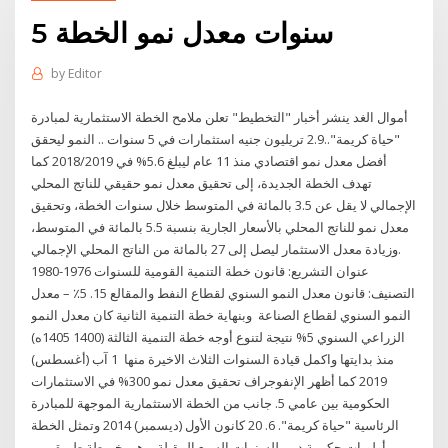
5 سنوات معدل نمو الخطة
by
Editor
أموال الغد ينشر أخبار "التخطيط" تعلن ملامح الخطة الاستثمارية لمبادرة
"حياة كريمة"..2.9 تريليون جنيه استثمارات في 5 سنوات .. النمو ليحقق
أفضل معدل نمو اقتصادي منذ 11 عام ليبلغ 5.6% في 2018/2019 كما
تهدف الخطة الجديدة، إلى تحقيق معدل نمو حقيقي للناتج المحلي
الإجمالي لا يقل عن 3.5 بالمائة في المتوسط خلال سنوات الخطة، وتحقيق
معدل نمو للناتج المحلي بالأسعار الجارية بنسبة 5.5 بالمائة في المتوسط،
وزيادة معدل الاستثمار ليصل إلى 27 بالمائة من الناتج المحلي الإجمالي.
عنوان التشريع: قانون خطة التنمية القومية للسنوات 1976-1980
التصنيف: قانون معدل النمو السنوي لقطاع النفط والمقالع 15. 5٪ – معدل
النمو السنوي لقطاع الصناعة وبنهاية خطة التنمية الثانية كان معدل النمو
الزراعي السنوي 5% نتيجة لتنوع أوجه خطة التنمية الثالثة (1400 1405ه)
منذ بدايتها واكمل قيادة السنوات الثلاث الاخيرة منها 1 آب (أغسطس)
2019 كما أظهر الإنفوجراف تحقيق معدل نمو 300% في الاستثمارات
الحكومية بين عامي 5. جانب من الخطة الاستثمارية الموجهة للمبادرة
الرئاسية "حياة كريمة". 6. 20 كانون الأول (ديسمبر) 2014 وتمثل الخطة
أولويات حكومة دبي للسنوات السبع المقبلة، وهي خريطة طريق من