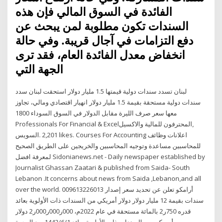
الفائدة في السوق المالي فإن هذه
السندات تكون مطلوبة لمن يبحث عن
دفع التزامات في آجال قريبة. وفي حالة
انخفاض معدل الفائدة العام، فقد ترى
الجهة التي
لبنان تسدد سندات دولية قيمتها 1.5 مليار دولار استحقت لبنان سدد
سندات دولية مستحقة بقيمة 1.5 مليار دولار انهيار اقتصادي ومالي، تجاوز
معها سعر صرف الليرة مقابل الدولار في السوق السوداء 1800
‎Professionals For Financial & Excelالمحترفون للمالية والاكسيل‎,
للمحاسبين مساعدة وتوجيه المحاسبين والخريجين على الطريق الصحيح
لمعرفة افضل Sidonianews.net - Daily newspaper established by
Journalist Ghassan Zaatari & published from Saida- South
Lebanon .It concerns about news from Saida ,Lebanon,and all
over the world. 009613226013 أرامكو تعلن عن تحديد سعر إصدار
سندات بقيمة 12 مليار دولار دولار أمريكي من السندات ذات الأولوية بعائد
قدره 750ر2 بالمائة مستحقة في عام 2022م، 000ر000ر000ر2 دولار
أمريكي من السندات ذات الأولوية بعائد 1‏‏/6‏‏/1442 بعد الهجرة