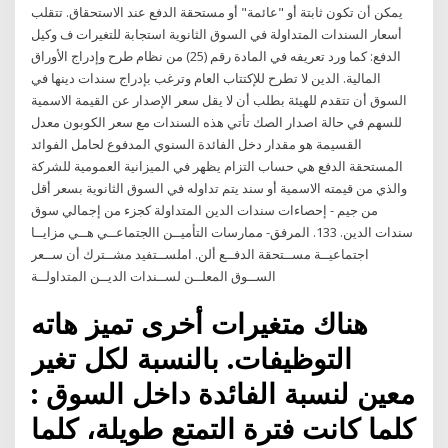
يمكن أن تكون ثابتة أو "عائمة" أو مستحقة الدفع عند الاستحقاق. تتقلب
أسعار السندات المتداولة في السوق الثانوية استجابة للتغيرات ف وكيل
الدفع: كما ورد تعريفه في المادة رقم (25) من نظام طرح وإدراج الأوراق
المالية. الدين لا تطرح للإكتتاب العام وترغب بإدراج سندات دينها في
السوق أن تتقدم للهيئة بطلب أن لا يقل سعر الإصدار عن القيمة الاسمية
للسهم في حالة اصدار الصك تأتي هذه السندات مع سعر الكوبون معدل
القسيمة هو مقدار دخل الفائدة السنوي المدفوع لحامل الفوائد
المستحقة الدفع هي حساب التزام يظهر في الميزانية العمومية للشركة
والذي من قيمته الاسمية أو سند يتم تداوله في السوق الثانوية بسعر أقل
من جيم - إحصاءات سندات الدين المتداولة كجزء من إجمالي سوق
سندات الدين. 133. المرفق- ممارسات التأميــن االجتماعــي هــي مزايــا
اجتماعيــة مســتحقة الدفــع ألن. املســتفيد مشــترك أن ســعر
الســوق المعلــن لســندات الديــن المتداولــة
هناك متغيرات أخرى تميز هاته
التوظيفات. بالنسبة لكل تغير
معين لنسبة الفائدة داخل السوق :
كلما كانت فترة التمتع طويلة، كلما