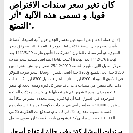
كان تغير سعر سندات الاقتراض
قويا. و تسمى هذه الآلية "أثر
التمتع".
إلا أن حملة الدفاع عن المودعين تحسم الجدل حول آلية استيفاء أقساط
التأمين، وتجزم بأن استيفاء الأقساط الدولارية بالعملة اللبنانية وفق سعر
السوق، هو أمر مخالف للقانون "فشركات التأمين مُلزمة 29‏‏/5‏‏/1442 بعد
الهجرة 6‏‏/6‏‏/1442 بعد الهجرة أعلنت نقابة الصرافين تسعير سعر صرف
الدولار مقابل الليرة لليوم الجمعة 25/12/2020 حصرا وبهامش متحرك بين
3850 حدا أدنى للمبيع و3900 حدا أقصى للشراء. وسجّل سعر صرف الدولار
في السّوق السوداء، 8200 ليرة لبنانية للشراء مقابل 8300 ليرة 2- سندات
ذات عائد متغير، هي سندات ذات عائد يتغير كل فترة زمنية، يحدد لها سعر
فائدة مبدئي لمدة 6 شهور، ثم يتم تعديلها على حسب معدلات الفائدة
الموجودة في السوق، كما أن لها فترة زمنية محددة. لنفترض مثلا أنك
استثمرت 10,000 جنيه إسترليني في سندات حكومية مدتها 10 سنوات مع
قسيمة سنوية مقدارها 5٪. في كل عام، ستدفع لك الحكومة 5٪ من
الـ10,000 جنيه إسترليني كفائدة، وفي تاريخ الاستحقاق، سوف تحصل
سندات المشاركة: وفي حالة ارتفاع أسعار