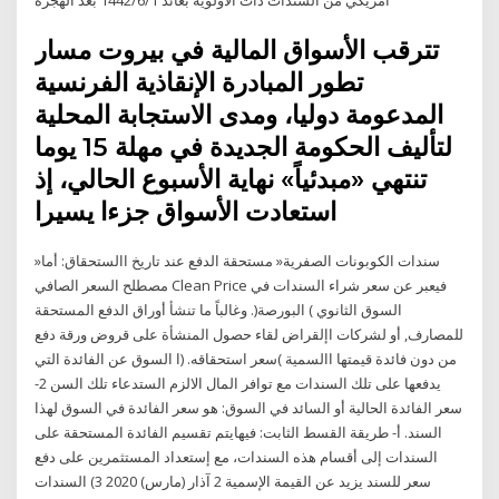
تترقب الأسواق المالية في بيروت مسار
تطور المبادرة الإنقاذية الفرنسية
المدعومة دوليا، ومدى الاستجابة المحلية
لتأليف الحكومة الجديدة في مهلة 15 يوما
تنتهي «مبدئياً» نهاية الأسبوع الحالي، إذ
استعادت الأسواق جزءا يسيرا
»سندات الكوبونات الصفرية« مستحقة الدفع عند تاريخ االستحقاق: أما
مصطلح السعر الصافي Clean Price فيعبر عن سعر شراء السندات في
السوق الثانوي ) البورصة(. وغالباً ما تنشأ أوراق الدفع المستحقة
للمصارف, أو لشركات اإلقراض لقاء حصول المنشأة على قروض ورقة دفع
من دون فائدة قيمتها االسمية )سعر استحقاقه. (ا السوق عن الفائدة التي
يدفعها على تلك السندات مع توافر المال الالزم الستدعاء تلك السن 2-
سعر الفائدة الحالية أو السائد في السوق: هو سعر الفائدة في السوق لهذا
السند. أ- طريقة القسط الثابت: فيهايتم تقسيم الفائدة المستحقة على
السندات إلى أقسام هذه السندات، مع إستعداد المستثمرين على دفع
سعر للسند يزيد عن القيمة الإسمية 2 آذار (مارس) 2020 3) السندات