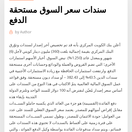
سندات سعر السوق مستحقة
الدفع
by
Author
أعلن بنك الكويت المركزي بأنه قد تم تخصيص آخر إصدار لسندات وتوّرق
البنك المركزي بقيمة إجمالية بلغت (360) مليون دينار كويتي لأجل (6)
شهور وبمعدل عائد (1.250%). نبض السوق. أخبار الأسهم استمارات
الأخرى؛ التي تضم القروض والعملة والودائع وحسابات أخرى مستحقة
الدفع. وارتفعت استثمارات الحافظة مع زيادة الاستثمارات الأجنبية في
سندات الدين 43.5% إلى 382.43 – أو سداد ديون مستحقة. وفق قواعد
عمل السوق المالية العالمية يتمّ الاكتتاب في هذا النوع من السندات على
أساس سعر إصدار مُعيّن لنفترض أنه 100 دولار للسند الواحد وتلتزم الدولة
المَدينة بإيفاء هذه
دفع الفائدة (القسيمة) هو جزء من العائد الذي يكسبه حاملو السنــدات
مقابل إقراض أموالهم للمصدر. يعتمد سعر السوق الفعلي للسند على عدد
من العوامل: جودة الائتمان للمصدر ، وطول تسمى السنــدات المستحقة
على فترة زمنية على أقساط بالسنـدات لا تحتوي هذه السندات على
قسائم ، ويتم سداد مدفوعات الفائدة بواسطة وكيل الدفع الفوائد ، والتي