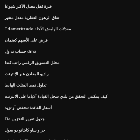
فترة قفل معدل الأكثر شيوعا
اتفاق الرهون العقارية معدل متغير
Tdameritrade معدلات الهامش الآجلة
قرض على الأسهم كضمان
حساب تداول dma
محلل التسويق الرقمي راتب كندا
راديو المعادن عبر الإنترنت
تداول نمط المثلث الهابط
كيف يمكنني التحقق من بلدي سجل القيادة ألاباما على الانترنت
أسعار الفائدة تنخفض أو تزيد
Eia جدول تقرير التخزين
جراو ساو كايتانو دو سول