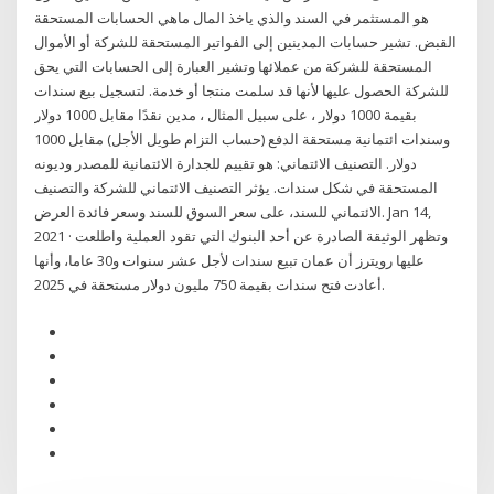
هو المستثمر في السند والذي ياخذ المال ماهي الحسابات المستحقة
القبض. تشير حسابات المدينين إلى الفواتير المستحقة للشركة أو الأموال
المستحقة للشركة من عملائها وتشير العبارة إلى الحسابات التي يحق
للشركة الحصول عليها لأنها قد سلمت منتجا أو خدمة. لتسجيل بيع سندات
بقيمة 1000 دولار ، على سبيل المثال ، مدين نقدًا مقابل 1000 دولار
وسندات ائتمانية مستحقة الدفع (حساب التزام طويل الأجل) مقابل 1000
دولار. التصنيف الائتماني: هو تقييم للجدارة الائتمانية للمصدر وديونه
المستحقة في شكل سندات. يؤثر التصنيف الائتماني للشركة والتصنيف
الائتماني للسند، على سعر السوق للسند وسعر فائدة العرض. Jan 14,
2021 · وتظهر الوثيقة الصادرة عن أحد البنوك التي تقود العملية واطلعت
عليها رويترز أن عمان تبيع سندات لأجل عشر سنوات و30 عاما، وأنها
أعادت فتح سندات بقيمة 750 مليون دولار مستحقة في 2025.