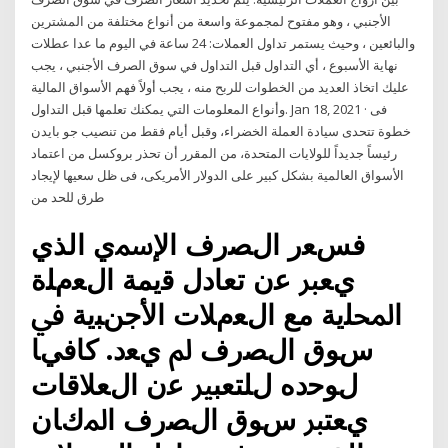
الأجنبي ، وهو مفتوح لمجموعة واسعة من أنواع مختلفة من المشترين
والبائعين ، وحيث يستمر تداول العملات: 24 ساعة في اليوم ما عدا عطلات
نهاية الأسبوع ، أي التداول قبل التداول في سوق الصرف الأجنبي ، يجب
عليك اتخاذ العديد من الخطوات للربح منه ، يجب أولاً فهم الأسواق المالية
وأنواع المعلومات التي يمكنك تعلمها قبل التداول. Jan 18, 2021 · فى
خطوة تتحدى سيادة العملة الخضراء، وقبل أيام فقط من تنصيب جو بايدن
رئيساً جديداً للولايات المتحدة، من المقرر أن تحذر بروكسل من اعتماد
الأسواق العالمية بشكل كبير على الدولار الأمريكى، فى ظل سعيها لإيجاد
طرق للحد من
فسﻌر الﺼرف اﻹﲰي الذي
يﻌﱪ ﻋن ﺗﻌﺎدل ﻗيمة الﻌمﻠة
اﶈﻠية مع الﻌمﻼت اﻷجنﺒية ﰲ
سﻮق الﺼرف ﱂ يﻌد. ﻛﺎفيﺎ
لﻮﺣده لﻠﺘﻌﺒﲑ ﻋن الﻌﻼﻗﺎت
يﻌﺘﱪ سﻮق الﺼرف اﳌكﺎن