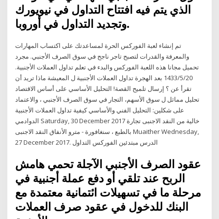
الذي يتم فيه افتتاح التداول في نيويورك
وتجديد التداول في أوروبا.
تم إنشاء لعبة الفوركس الحرة لمساعدتك على اكتساب المهارات
والمعرفة والقدرات لتصبح تاجر ناجح في سوق الصرف الأجنبي. مجرد
تحميل مجانا هذه اللعبة الفوركس والبدء في تعلم تداول العملات الأجنبية.
20‏‏/5‏‏/1433 بعد الهجرة تداول العملات الأجنبية ل المعيشة ماذا تريد أن
تقرأ عن ؟ إرسال تلميح القصة! التحليل الأساسي على أساس الاقتصاد
تحليل مماثل ل سوق الأسهم، التجار في سوق الصرف الأجنبي ، والاعتماد
على شكلين: التحليل الفني والأساسي كيفية تداول العملات الأجنبية
الدوادمي Saturday, 30 December 2017 خالية من النقد الاجنبى تجارة
بالطبع ، سنغافورة - مترو الأنفاق النقد الاجنبى Muaither Wednesday,
27 December 2017. الدرس مبتدئين الفوركس التداول
عقود الصرف الأجنبي الآجلة تحمي هامش
الربح عند تلقي أو دفع عملة أجنبية في
مرحلة ما في تسهيلات ائتمانية معتمدة مع
البنك للدخول في عقود صرف العملات