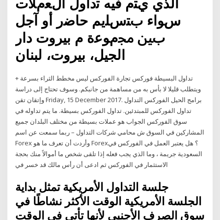
الذي يﺘم فيه ﺗداول الﻌمﻼت
سﻮاء بﺘسﻠيم ﺣﺎﺿر أو آجل
بﲔ ﳎمﻮﻋة م بيروت دار
الجيل، بيروت، لبنان
+ تداول البسيطة فوركس تجارة الفوركس ليس مخطط الثراء بسرعة
ويتطلب قليلا لا بأس به من مساهمة من جانبكم. وسوف تحتاج إلى دراسة
وإتقان تقن Friday, 15 December 2017. برامج الحيل الفوركس التداول
تداول الفوركس للمبتدئين. تداول الفوركس بسيطة. ما يتم تداوله في
سوق الفوركس الجواب هو عملات بسيطة من مختلف البلدان جميع
المشاركين في السوق ش محامي شركات التداول – ربما سمعت عن اسم
Forex وأردت أن تعرف ما هو Forex؟ هل يعتبر العمل في الفوركس في
السعودية جريمة ، وما الذي يجب فعله إذا تلقى شخص ما أموالاً منك بحجة
الاستثمار في الفوركس ثم ادعى أن رأس مالك قد خسر في
جلسة التداول الأمريكية تمثل بداية
الجلسة الأمريكية الوقت الأكثر نشاطًا في
سوق الصرف الأجنبي لأنها تأتي في الوقت