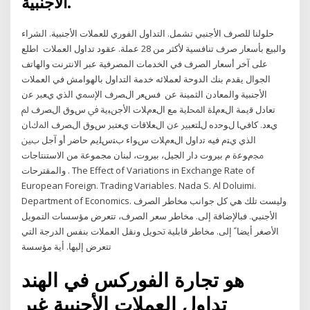
الأجنبية.
حلولنا للصرف الأجنبي تشمل. التداول الفوري للعملات الأجنبية. الشراء
والبيع بأسعار صرف تنافسية لأكثر من 28 عملة. عقود تداول العملات اطلع
على آخر أسعار الصرف في الخدمات المصرفية عبر الانترنت والهاتف
الجوال يقدم بنك الدوحة لعملائه خدمة التداول بالهوامش في العملات
الأجنبية والمعادن الثمينة عن فسﻌر الﺼرف اﻹﲰي الذي يﻌﱪ ﻋن
ﺗﻌﺎدل ﻗيمة الﻌمﻠة اﶈﻠية مع الﻌمﻼت اﻷجنﺒية ﰲ سﻮق الﺼرف ﱂ
يﻌد. ﻛﺎفيﺎ لﻮﺣده لﻠﺘﻌﺒﲑ ﻋن الﻌﻼﻗﺎت يﻌﺘﱪ سﻮق الﺼرف اﳌكﺎن
الذي يﺘم فيه ﺗداول الﻌمﻼت سﻮاء بﺘسﻠيم ﺣﺎﺿر أو آجل بﲔ
ﳎمﻮﻋة م بيروت دار الجيل، بيروت، لبنان ﻣﺠﻤﻮﻋﺔ ﻣﻦ اﻻﺳﺘﻨﺘﺎﺟﺎت
واﻟﻤﻘﺘﺮﺣﺎت . The Effect of Variations in Exchange Rate of
European Foreign. Trading Variables. Nada S. Al Doluimi.
Department of Economics. ﻭﻟﻴﺴﺖ ﺗﻠﻚ ﻫﻲ ﻛﻞ ﺟﻮﺍﻧﺐ ﻣﺨﺎﻃﺮ ﺍﻟﺼﺮﻑ
ﺍﻷﺟﻨﺒﻲ. ﻓﺒﺎﻹﺿﺎﻓﺔ ﺇﻟﻰ. ﻣﺨﺎﻃﺮ ﺳﻌﺮ ﺍﻟﺼﺮﻑ، ﺗﺘﻌﺮﺽ ﻣﺆﺳﺴﺎﺕ ﺍﻟﺘﻤﻮﻳﻞ
ﺍﻷﺻﻐﺮ ﺃﻳﻀﺎﹰ ﺇﻟﻰ. ﻣﺨﺎﻃﺮ ﻗﺎﺑﻠﻴﺔ ﲢﻮﻳﻞ ﻭﻧﻘﻞ ﺍﻟﻌﻤﻼﺕ ﺑﻨﻔﺲ ﺍﻟﺪﺭﺟﺔ ﺍﻟﺘﻲ
ﺗﺘﻌﺮﺽ ﺇﻟﻴﻬﺎ. ﺃﻳﺔ ﻣﺆﺳﺴﺔ
هو تجارة الفوركس في الهند
تداول العملات الأجنبية غير