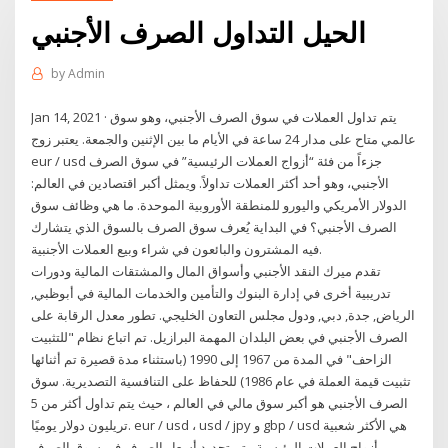
الحيل التداول الصرف الأجنبي
by
Admin
Jan 14, 2021 · يتم تداول العملات في سوق الصرف الأجنبي، وهو سوق
عالمي متاح على مدار 24 ساعة في الأيام ما بين الإثنين والجمعة. يعتبر زوج
eur / usd جزءاً من فئة “أزواج العملات الرئيسية” في سوق الصرف
الأجنبي، وهو أحد أكثر العملات تداولاً. ويمثل أكبر اقتصادين في العالم:
الدولار الأمريكي واليورو للمنطقة الأوروبية الموحدة. ما هي وظائف سوق
الصرف الأجنبي؟ في البداية يُعرف سوق الصرف بالسوق الذي يتشارك
فيه المشترون والبائعون في شراء وبيع العملات الأجنبية.
تقدم ميرك النقد الأجنبي وأسواق المال والمشتقات المالية ودورات
تدريبية أخرى في إدارة البنوك والتأمين والخدمات المالية في أبوظبي,
الرياض, جدة, دبي, ودول مجلس التعاون الخليجي. تطور معدل الرقابة على
الصرف الأجنبي في بعض البلدان المهمة البرازيل. تم اتباع نظام "للتثبيت
الزاحف" في المدة من 1967 إلى 1990 (باستثناء مدة قصيرة تم أثنائها
تثبيت قيمة العملة في عام 1986) للحفاظ على التنافسية التصديرية. سوق
الصرف الأجنبي هو أكبر سوق مالي في العالم ، حيث يتم تداول أكثر من 5
تريليون دولار يوميًا. eur / usd ، usd / jpy و gbp / usd هي الأكثر شعبية
بين أزواج العملات الرئيسية. يتم تحديد أسعار الصرف في سوق الصرف