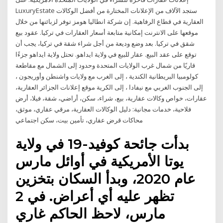
LuxuryEstate ستجد الآلاف من الإعلانات المختارة من أفضل الوكالات
العقارية في قطاع الرفاهية. إن شركة انطاليا هومز توفر لزبائنها من خلال
موقعها على الانترنت إمكانية متابعة أسعار العقارات في تركيا. عقود بيع
شقق في تركيا. بعد وضع وديعة من أجل شراء شقة في تركيا، يجب أن
توقع على عقد البيع. عقار للبيع في ولاية ايداهو. تحتل ولاية ايداهو جزءًا
قاريًا من شمال غرب الولايات المتحدة وحدود إلى الشمال مع مقاطعة
كولومبيا البريطانية الكندية ، إلى الغرب مع ولايات واشنطن وأوريجون ،
إلى الجنوب الغربي مع نيفادا ، إلى الكرية موقع إعلانات الجزائر العقارية،
عقارات، خواص وكالات عقارية، بيع، شراء، سكن، أراضي، شقة، فيلا، أرض
فلاحية، خدمات مجانية: دليل الوكالات العقارية، مرقي عقاري، موثق،
محاكات قرض عقاري، تأمين بيت، سكن اجتماعي
بدأت جائحة كوفيد-19 في ولاية
يوتا الأمريكية في أوائل مارس
عام 2020، وبدأ السكان بتخزين
تظهر عليه أي أعراض. في 2
مارس، لاحظ الحاكم غاري