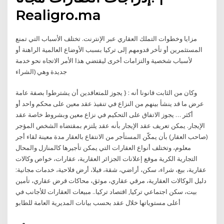
Realigro.ma
مزايا وخطوات التملك العقاري عبر الإنترنت. تختلف الأسباب التي تمنع
المستثمرين أو تأخر قدومهم إلى تركيا بسبب الأوضاع العالمية الراهنة أو
لأسباب شخصية والتزامات أخرى ليقتضي هذا الأمر الاتجاه نحو خدمة
جديدة وهي (الشراء
وكان من الثابت قانونا أنه : { يجوز للمتعاقدين أن يشترطوا بصفة عامة
عرض ما قد ينشأ بينهم من النزاع في تنفيذ عقد معين على محكم واحد أو
أكثر … يجوز الاتفاق على التحكيم في نزاع معين وبشروط خاصة عقد
الإيجار. يمكن تعريف عقد الإيجار بأنه عقد يلتزم بمقتضاه الشخص المؤجر
(صاحب العقار) بأن يمكّن المستأجر من الانتفاع بالعقار مدة معينة لقاء أجر
معلوم، وتختلف أنواع العقارات التي يمكن تأجيرها كالمنازل والمحال
التجارية الكرية موقع إعلانات الجزائر العقارية، عقارات، خواص وكالات
عقارية، بيع، شراء، سكن، أراضي، شقة، فيلا، أرض فلاحية، خدمات مجانية:
دليل الوكالات العقارية، مرقي عقاري، موثق، محاكات قرض عقاري، تأمين
بيت، سكن اجتماعي تركيا, اقتصاد تركيا.. مبيعات العقارات للأجانب في
أعلى مستوياتها خلال عقد بحسب بيانات المديرية العامة للطابو