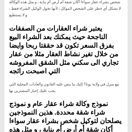
شخص بشراء عقار سواءا أكان شقة أم أرض أم بناية ، و مثل هذه الوكالة
لا تشكل أي خطر على الشخص الموكل ، لأنها تخول الوكيل الشراء فقط ،
و لا يستطيع
يعتبر شراء العقارات من الصفقات
الناجحة حيث يمكنك بعد الشراء البيع
بفرق السعر تكون قد حققتا ربحا وايضا
من خلال تغير نشاط العقار مثلا من عقار
تجاري الى سكني مثل الشقق المفروشه
التي اصبحت رائجه
بيع منزل في ولاية يوتا؟ إليك ما ينص عليه القانون والعادات المحلية التي
يجب عليك إخبار المشترين بها.
نموذج وكالة شراء عقار عام و نموذج
شراء شقة محددة. هذين النموذجين
يصلحان لتوكيل شخص بشراء عقار سواءا
أكان شقة أم أرض أم بناية ، و مثل هذه