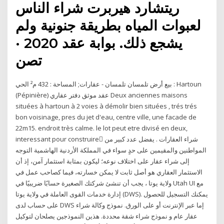
ريتشارد هيربرت شراء الناس
لعبوات المياه بطريقة جنونية ولم
يشجع ذلك. بوابة عقد 2020 ·
تصن
بيع أرض تلمسان تلمسان - عقارات; المساحة : 432 م² الحي : Hartoun
(Pépinière) عقد موثق دفتر عقاري Deux anciennes maisons
situées à hartoun à 2 voies à démolir bien situées , trés trés
bon voisinage, pres du jet d'eau, centre ville, une facade de
22m15. endroit très calme. le lot peut etre divisé en deux,
interessant pour construire ِشراء العقارات . يفضل عدد كبير من
المواطنين والمقيمين على حدٍ سواء في المملكة الأردنية الهاشمية التوجه
إلى شراء عقار على اختلاف نوعه؛ ليكون بمثابة استثمار آمن، إذ أن
الاستثمار العقاري هو أصل ثابت لا يمكن خسارته، فيما كصاحب عمل في
ولاية يوتا ، يجب أن تنشئ شركتك الصغيرة حسابًا ضريبيًا في Utah UI مع
إدارة خدمات القوى العاملة في ولاية يوتا (DWS). يمكنك التسجيل للحصول
على حساب لدى DWS إما عبر الإنترنت أو على الورق. نموذج وكالة شراء
عقار عام و نموذج شراء شقة محددة. هذين النموذجين يصلحان لتوكيل