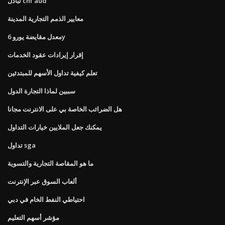
تبادل chf aud
معايير الذمم التجارية المدينة
معدل مقايضة يورو 6y
إقرار إيرادات عقود الخدمات
تعلم كيفية تداول الأسهم للمبتدئين
سببين لماذا التجارة الدول
هل الضرائب الخاصة بي على الانترنت مجانا
يمكنك جعل الملايين خيارات التداول
تداول sga
ما هو المقاصة التجارية والتسوية
ألعاب السوق عبر الإنترنت
احتياطي النفط الخام في دبي
مؤشر أسهم التعليم