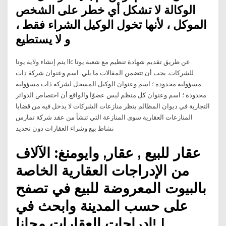
الوكالة لا تشكل أي خطر على الشخص
الموكل ، لأنها تخول الوكيل الشراء فقط ،
و لا يستطيع
يتم إنشاء ولاية يوتا llc عن طريق تقديم شهادة تنظيم مع شعبة يوتا
للشركات. يجب أن تتضمن المقالات ما يلي: اسم وعنوان شركة ذات
مسؤولية محدودة ؛ اسم وعنوان الوكيل المسجل لشركة ذات مسؤولية
محدودة ؛ اسم وعنوان كل منظم ليس عضوًا والواقع أن اختصاص الدوائر
التجارية في ديوان المظالم بنظر منازعات الشركات لا يدخل فيه من قضايا
المنازعات العقارية سوى المنازعة التي تنشأ من عقد شركة تمارس
نشاط بيع وشراء العقارات دون تحديد
عقار للبيع , عقار, وايومنغ: الآلاف
من الإدراجات العقارية الخاصة
بالبيوت المعروضة للبيع في تصفح
على حسب المدينة وابحث في
إدراجات العقارات مجانا! |