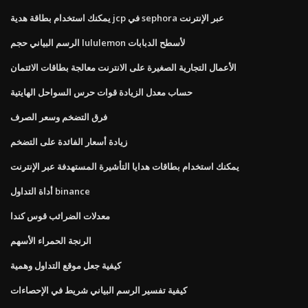
يمكنك استخدام بطاقة هدية jcp في sephora عبر الإنترنت
الرسم البياني حجم lululemon لأسطح الدبابات
الأعمال التجارية الصغيرة على الانترنت معالجة بطاقات الائتمان
حساب معدل الزيادة قوات حرس السواحل الهايتية
فرق التضخم وسعر الصرف
زيادة أسعار الفائدة على التضخم
يمكنك استخدام بطاقات هدايا التأشيرة المستهدفة عبر الإنترنت
أداة التداول binance
معدلات الضرائب قوس كندا
الرنجة الحمراء الأسهم
كيفية جعل موقع التداول وهمية
كيفية تفسير الرسم البياني شريط في الإحصاءات