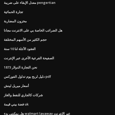
معدل الإبقاء على ضريبة pengertian
تجارة الحمائية
مخزون المضاربة
هل الضرائب الخاصة بي على الانترنت مجانا
حجم الكثير من الأسهم المختلفة
العقود الآجلة لنا 10 سنة
الصفيحة الفرعية الأخرى عبر الإنترنت
نحن التجارة الدولار 1873
دليل لربح يوم تداول الفوركس pdf
أسعار ميريل لينش
شركات كالجاري للنفط والغاز
فضة بيني قيمة uk
هل يمكنني بدء walmart layaway عبر الإنترنت