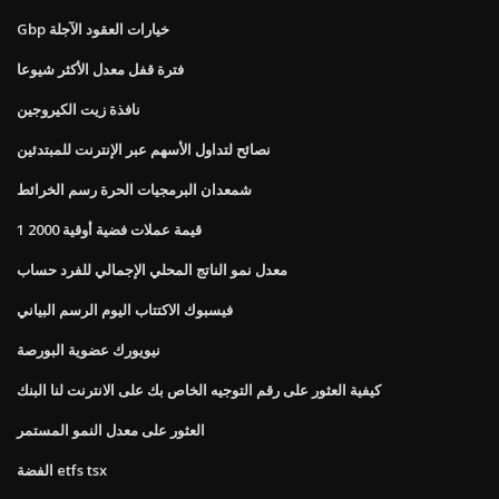
Gbp خيارات العقود الآجلة
فترة قفل معدل الأكثر شيوعا
نافذة زيت الكيروجين
نصائح لتداول الأسهم عبر الإنترنت للمبتدئين
شمعدان البرمجيات الحرة رسم الخرائط
1 قيمة عملات فضية أوقية 2000
معدل نمو الناتج المحلي الإجمالي للفرد حساب
فيسبوك الاكتتاب اليوم الرسم البياني
نيويورك عضوية البورصة
كيفية العثور على رقم التوجيه الخاص بك على الانترنت لنا البنك
العثور على معدل النمو المستمر
الفضة etfs tsx