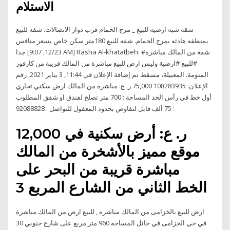
الاستلام
شقه شبه ارضيه للبيع _ مرج الحمام قرب دوار الاتصالات. شقه للبيع
بمنطقه هادئه بمرج الحمام. شقه للبيع 180متر سكن خاص بسعر منافس
جدا [12/23, 9:07 AM] Rasha Al-khatatbeh: #شقة من المالك مباشرة
#للبيع #ارضية وليس ارض للبيع مباشرة من المالك قريبة من كارفور
المنومة. المعبيلة، مسقط تم إضافة الإعلان في 11:44, 3 يناير 2021, رقم
الإعلان: 108283935 75,000 ر. ع: مباشرة من المالك ارض سكني تجاري
أول خط في رأس الحد المساحة : 700 متر تصلح لفندق او شقق المطلوب
: 75 ألف قابل لتفاوض بحدود المعقول للتواصل : 92088828
12,000 ر. ع: أرض سكنية في
موقع مميز بالأشخرة من المالك
مباشرة قريبة من البحر على
الخط الثاني من الشارع المربع 3
ارض للبيع بالخزامى من المالك مباشره , للبيع ارض من المالك مباشرة
في حي الخزامى في حائل المساحه 960 متر مربع على شارع جنوبي 30