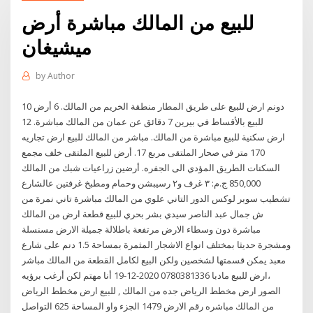
للبيع من المالك مباشرة أرض
ميشيغان
by
Author
10 دونم ارض للبيع على طريق المطار منطقة الخريم من المالك. 6 أرض
للبيع بالأقساط في بيرين 7 دقائق عن عمان من المالك مباشرة. 12
ارض سكنية للبيع مباشرة من المالك. مباشر من المالك للبيع ارض تجاريه
170 متر في صحار الملتقى مربع 17. أرض للبيع الملتقى خلف مجمع
السكنات الطريق المؤدي الى الجفره. أرضين زراعيات شبك من المالك
850,000 ج.م: ٣ غرف و٢ رسيبشن وحمام ومطبخ غرفتين عالشارع
تشطيب سوبر لوكس الدور التاني علوي من المالك مباشرة تاني نمرة من
ش جمال عبد الناصر سيدي بشر بحري للبيع قطعة ارض من المالك
مباشرة دون وسطاء الارض مرتفعة باطلالة جميلة الارض مسنسلة
ومشجرة حديثا بمختلف انواع الاشجار المثمرة بمساحة 1.5 دنم على شارع
معبد يمكن قسمتها لشخصين ولكن البيع لكامل القطعة من المالك مباشر
،ارض للبيع مادبا 0780381336 2020-12-19 أنا مهتم لكن أرغب برؤيه
الصور ارض مخطط الرياض جده من المالك , للبيع ارض مخطط الرياض
من المالك مباشره رقم الارض 1479 الجزء واو المساحة 625 التواصل