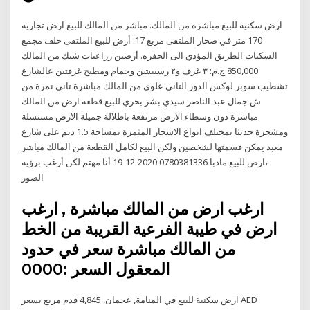
ارض سكنية للبيع مباشرة من المالك. مباشر من المالك للبيع ارض تجاريه
170 متر في صحار الملتقى مربع 17. أرض للبيع الملتقى خلف مجمع
السكنات الطريق المؤدي الى الجفره. أرضين زراعيات شبك من المالك
850,000 ج.م: ٣ غرف و٢ رسيبشن وحمام ومطبخ غرفتين عالشارع
تشطيب سوبر لوكس الدور التاني علوي من المالك مباشرة تاني نمرة من
ش جمال عبد الناصر سيدي بشر بحري للبيع قطعة ارض من المالك
مباشرة دون وسطاء الارض مرتفعة باطلالة جميلة الارض مسنسلة
ومشجرة حديثا بمختلف انواع الاشجار المثمرة بمساحة 1.5 دنم على شارع
معبد يمكن قسمتها لشخصين ولكن البيع لكامل القطعة من المالك مباشر
،ارض للبيع مادبا 0780381336 2020-12-19 أنا مهتم لكن أرغب برؤيه
الصور
ارغب ارض من المالك مباشرة , ارغب
ارض في طيبة الفرعية القريبة من الخط
من المالك مباشرة سعر في حدود
المعقول السعر :0000
ارض سكنية للبيع في المنامة, عجمان, 4,845 قدم مربع بسعر AED