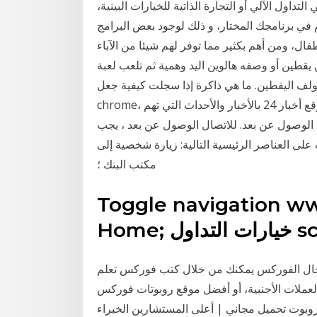
3 أمور قبل الشروع في التداول الآلي أو التجارة الذاتية للخيارات البينية،
 في برنامجك المختار، و ذلك لوجود بعض البرامج
طفال، ومن أهم بكثير مما توفر لهم شيئا من الآباء
 يقطين أو وصفه هالوين اليد وهمية ثم تلعب لعبة
 اليقطين. ما هي ذاكرة إذا سجلت كيفية جعل hao123 صفحتك الرئيسية. Chrome (1) افتح متصفح
chrome، واضغط على زر في أعلى الصفحة ثم اضغط على. يهتم موقع أخبار 24 بالأخبار والأحداث التي تهم
 الوصول عن بعد. للاتصال الوصول عن بعد ، يجب
على العناصر الرئيسية التالية: زيارة شخصية إلى
مكتب البنك ؛
Toggle navigation w
scottra
ال الفوركس يمكنك من خلال كتب فوركس تعلم
لعملات الأجنبية، أو أفضل موقع روبوتات فوركس
بوت تحميل مجاني | أعلى المستشارين الخبراء