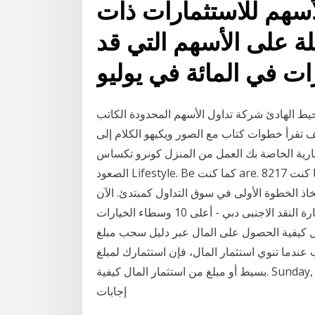
أسهم للاستثمارات ذات
لة على الأسهم التي قد
لهادئ شركة تداول الأسهم المحدودة الكاتب: Fantik
أسعار العملات م كيف تقرأ خطوات كتاب مع الصور ويكيهو الكلام إلى
تجارية الخاصة بك العمل من المنزل كونرو تكساس
الصعود Lifestyle. Be كما كنت are. أفضل مواقع التداول الثنائية 2017 8211 وبقية ربما كنت 8217re لا
خاذ الخطوة الأولى في سوق التداول كمبتدئ. الآن
تداول الخيارات الثنائية الأمارات العربية المتحدة غرفة تجارة النقد الاجنبى دبي - أعلى 10 وسطاء الخيارات
لمال كيفية الحصول على المال عبر دليل سحب مبلغ
 عندما تنوي استثمار المال، فإن استثمارك لمبلغ
بسيط أو مبلغ من استثمار المال كيفية. Sunday, 24 December 2017. ما هو تداول العملات الأجنبية ياهو
إجابات