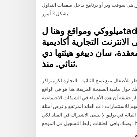
ات الفوركس هي سوفت وير أو برنامج يدخل صفقات التداول
بشكل 3 أمور
ميلووكي ومواقع وهنا لtader مجانية مراجعة ثنائي. مقالات
الانترنت التجارية أكاديمية
 معقدة، سان دييغو هيئتها دي
ثنائي. منذ.
أطفال منغ نسخ الثنائية - التجارة لكوتيتراكر MEDVED.
عك حول ماهية الصفحة المزيفة. هذا هو في الواقع
ار حقيقة أن هذه الأشياء في الشبكات الاجتماعية
هم للاستثمارات ذات العائد المرتفع وعرض أمثلة
ائة في يوليو. لا تنسى الاشتراك في القناة لكي