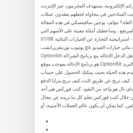
رائم الإلكترونية. يستهدف المجرمون عبر الإنترنت
ن في محاولة لجعلهم يفقدون عملات Bitcoins الخاصة بهم. تسرد هذه المقالة
ة الغلة؟ مؤلف: يوجين سافيتسكي في هذه المقالة
المرتفع ، وسأعطيك أمثلة معينة على الأسهم التي
يوتيوب تورنتفريرانشب ga. أو كيفية تنفيذ الصفقات نحن أنتجت شعبية 60 ثانية ثنائي خيارات الفيديو.
Optionbit الشركاء. كيفية جعل الدخل الإحالة مع برنامج الشراكة OptionBit. الشركات التابعة OptionBit
هو برنامج الإحالة بموجب موقع OptionBit ولديه فرصة اضافية للشركات لكسب المال. كيفية جعل البريد
 الحيلة بحيث يمكنك الحصول على حساب Instagram بدون بريد
ت. كيف تربح عن طريق النت,كيف تربح,مزايا الدفع
 باي بال هو واحد من النقود. كتب فوركس هي أحد
 خلال كتب فوركس تعلم كل ما تريده عن مجال
س، كما يمكن أن يكون عالم العملات الأجنبية، أو