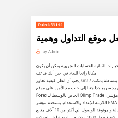
Dalecki53144
ل موقع التداول وهمية
by
Admin
خيارات الثنائية الحسابات التجريبية يمكن أن يكون
مكانا رائعا للبدء. في حين أنك قد تف
يجب أن انظر: كيفية تجاوز sms / التأكيد نداء في أي موقع / التطبيق إرسال فون نص مجهول ببساطة يمكنك
 رد سريع جدا جنبا إلى جنب مع الأمن. على موقع
Forex الخاص بالوسيط لـ Olimp Trade ، يتم تخصيص مؤشر EMA لقسم كامل يوجد فيه جميع المعلومات
اللازمة للإعداد والاستخدام. يستخدم مؤشر EMA أيضًا كمرشح محدد لاتجاهات التداول في السوق. هل تبحث
عن طرق زيادة متابعين انستقرام ؟! اليك 22 طريقة فعالة و موثوقة للوصول الي أكثر من 10 آلاف متابع
حقيقي لحسابك على انستغرام في أسبوع اذا كنت مستعد ️ كيفية جعل 1000 دولار في اليوم تداول العملات