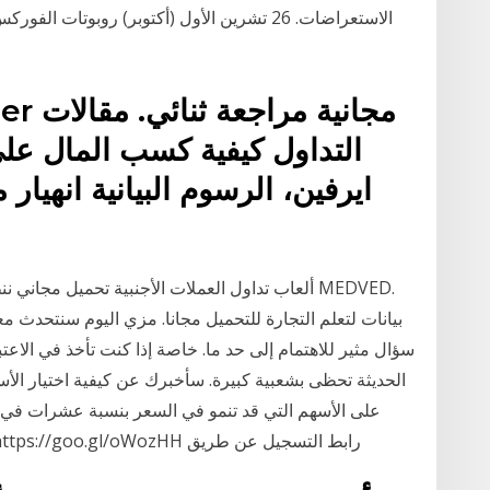
الاستعراضات. 26 تشرين الأول (أكتوبر) روبوت
التداول كيفية كسب المال على 
ايرفين، الرسوم البيانية انهيار
ألعاب تداول العملات الأجنبية تحميل مجاني ننظر لل
بيانات لتعلم التجارة للتحميل مجانا. مزي اليوم سنتحدث م
سؤال مثير للاهتمام إلى حد ما. خاصة إذا كنت تأخذ في الاعتب
الحديثة تحظى بشعبية كبيرة. سأخبرك عن كيفية اختيار الأس
على الأسهم التي قد تنمو في السعر بنسبة عشرات في الم
يصلك باقي الحلقات رابط التسجيل في الموقع : https://goo.gl/oWozHH رابط التسجيل عن طريق