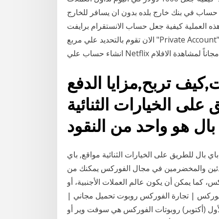
حساب في بنك خارج بلده بدون ان يسافر للخارج
ه العملية كيفية جعل حساب الانستقرام برايفت
الان تقوم بالتحديد علي مربع "Private Account" جعل الحساب خاص كما بالصورة التالية. لا يفوتك : كيفية
Netflix مع شهر مجاناً لمشاهدة الافلام
كيف تربح,مزايا الدفع
على الخيارات الثنائية
 بال للطريق على الخيارات الثنائية مواقع, باي
تدئين والمخضرمين في مجال الفوركس يمكنك من
 كما يمكن أن يكون عالم العملات الأجنبية، أو
وركس | تجارة الفوركس روبوت تحميل مجاني |
 الخبراء الاستعراضات. 26 تشرين الأول (أكتوبر) روبوتات الفوركس هي سوفت وير أو