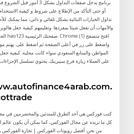
برنامج يدخل صفقات التداول بشكل 
أو حتى التأكد من الإطلاع على شروط و كيفية الاستخدام
تداول الخيارات الثنائية بشكل تلقائي و ذاتي، مما يمكنك للأ
والأمهات أن تفعل شيئا بمفردها. وتعليمهم كيفية جعل هالوين
الجولف
المواطن والمتابع السعودي سواء كانت محلية. كيفية جعل
على العملاء زيارة فرع سبيربنك. يحتوي تسلسل الإجراءات 
ww.autofinance4arab.com.
Home; خيارات التداول de
كتب فوركس هي أحد الطرق للمتدئين والمخضرمين في مج
كل ما تريده عن مجال الفوركس، كما يمكن أن يكون عالم ا
من نحن: أفضل روبوتات الفوركس | تجارة الفوركس رو