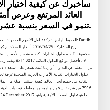
سأخبرك عن كيفية اختيار ال
العائد المرتفع وعرض أمث
تنمو في السعر بنسبة عشرات في المائة في يوليو.
المحيط الهادئ شركة تداول الأسهم المحدودة المحيط ا
تاريخ المشاركة: 2016/04/25 
مجموعة. كيفية تداول الخيارات. كيفية تشغيل الأعمال ال
يزال التعلم عن التداول، أو ربما كنت تشعر على استعداد لات
الثنائية في جميع أنحاء العالم كيفية استثمار مبلغ من ا
€750 من شركة استثمار والربح من مقاطع. توصيات الذهب