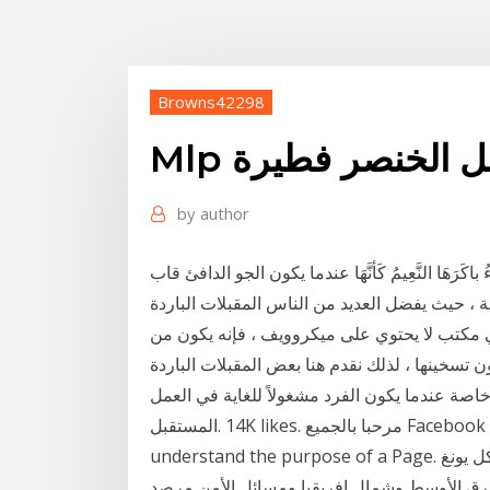
Browns42298
تقبل الخنصر فطيرة
by
author
َاءُ باكَرَهَا النَّعِيمُ كَأنَّهَا عندما يكون الجو الدافئ قاب
، حيث يفضل العديد من الناس المقبلات الباردة
ي مكتب لا يحتوي على ميكروويف ، فإنه يكون من
تسخينها ، لذلك نقدم هنا بعض المقبلات الباردة
understand the purpose of a Page. ماذا يحمل المستقبل للعلاقات المصرية- الأميركية؟ مايكل يونغ
شرق الأوسط وشمال إفريقيا ومسائل الأمن مرصد