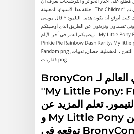
مُطلع على اخبار الجوائز و الترشيحات يعرف أن
حلقة هذا الأسبوع, المعنونة "The Children" في إشارة إلى أطفال الغابة, هي الحلقة الوحيدة التي تم
ذلك كنت أتوقع أن تكون هذه… التلمود * قال موسى
د موتي تفسدون وتزيغون عن الطريق الذي أوصيتكم
–ويصيبكم الشر في أخر الأيام My Little Pony Friendship شعار سحري ، Twilight Sparkle Pony
Pinkie Pie Rainbow Dash Rarity، My , النص, الشعار, صداقة Little Pony Is Magic
Fandom png الخنصر فطيرة الشفق البريق الندرة قوس قزح داش شراب التفاح ، المخملية, حصان, ثدييات,
فقاريات png
BronyCon هو أول وأكبر اتفاقية في العالم لـ
My Little Pony:" في
ر. تعلم المزيد عن bronies
و My Little Pony الظاهرة ، وكذلك ما يمكن
قعه في BronyCon.