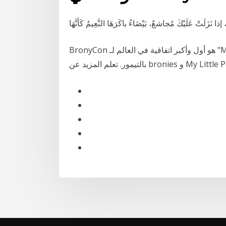
ا نَزَلَتْ عَلَيْكَ مُجاشعٌ، بَيْضَاءُ باكَرَهَا النَّعِيمُ كَأنَّهَا
BronyCon هو أول وأكبر اتفاقية في العالم لـ "My Little Pony: Friendship is Magic" في مركز مؤتمرات