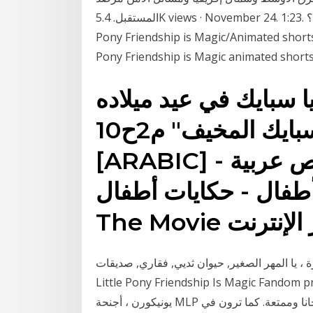
المستقبل. 5.4K views · November 24. 1:23. ما أهمية اللقاح في إيقاف تفشي كوفيد-19؟ My Little
Pony Friendship is Magic/Animated shorts.
Pony Friendship is Magic animated shorts
ا سبايك في عيد ميلاده
"سبايك المخيف" م2ح10 Pinkie Pie Mlp
[ARABIC] الأميرات الثلاث - قصص عربية -
- حكايات أطفال. Pinkie Pie in
ة ، يا المهر الصغير, حيوان ثديي, فقاري, صديقات
Little Pony Friendship Is Magic Fand البريق المهر قوس قزح داش الخنصر فطيرة مجنحة
يونيكورن ، أجنحة MLP استمتع مجانا وممتعة. كما ترون في MLP ، اختبار ذاكرتك أنه يمكنك تذكر قوس قزح