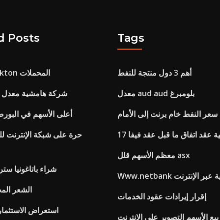
d Posts
Tags
أهم 3 دول منتجة للنفط
لعبة ر لنا stockton المحملات
معدل aud aud بلومبرغ
شركة هامشية معدل ا
سعر النفط خام برنت إلى الأمام
أعلى الأسهم في البور
ة عقد اتفاق ما قبل عقد فيفا 17
حرة على شبكة الإنترنت ل
معظم الأسهم قلل asx
شراء باتاغونيا ستر
المصرفية عبر الإنترنت
Balayage الشعر ا
إقرار إيرادات عقود الخدمات
Trading212 استعراض الاستثما
بيع الأسهم التصوير على الانترنت