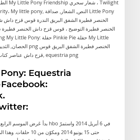
الطريق 
ow Dash Rarity، My little pony
قزح داش عناصر كتاب تلوين الوئام ، بلدي المهر الصغير, التناظر, اللون, equestria png
e Pony: Equestria
--Facebook:
k.
itter:
بدأ عَرض الموسم الرابع من المس
حتى 15 يونيو 2014 ومكو