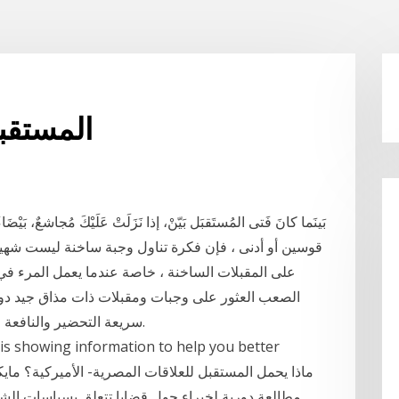
Mlp المس
بَينَما كانَ فَتى المُستَقبَل بَيّنْ، إذا نَزَلَتْ عَلَيْكَ مُجاشعٌ، بَيْض
قوسين أو أدنى ، فإن فكرة تناول وجبة ساخنة ليست شهية 
على المقبلات الساخنة ، خاصة عندما يعمل المرء ف
الصعب العثور على وجبات ومقبلات ذات مذاق جيد دون 
سريعة التحضير والنافعة خاصة عندما يكون الفرد مشغولاً للغاية في العمل.
مطالعة دورية لخبراء حول قضايا تتعلق بسياسات ال