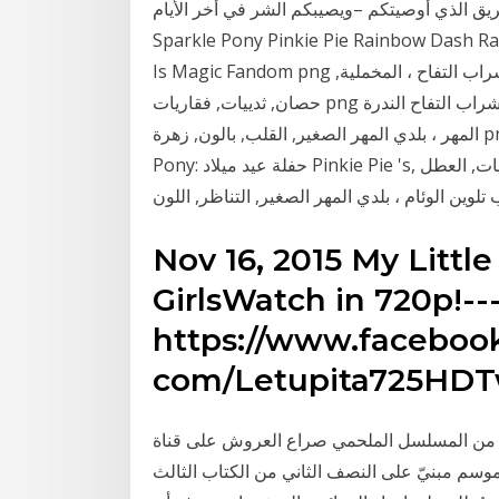
الذي أوصيتكم –ويصيبكم الشر في أخر الأيام My Little Pony Friendship شعار سحري ، Twilight
Sparkle Pony Pinkie Pie Rainb, النص, الشعار, صداقة Little Pony
Is Magic Fandom png الخنصر فطيرة الشفق البريق الندرة قوس قزح داش شراب التفاح ، المخملية,
حصان, ثدييات, فقاريات png الخنصر فطيرة التوضيح ، قوس قزح داش الخنصر فطيرة شراب التفاح الندرة
المهر ، بلدي المهر الصغير, القلب, بالون, زهرة png My Little Pony: حفلة Pinkie Pie حفلة My Little
Pony: حفلة عيد ميلاد Pinkie Pie 's, الحصان, الثدييات, العطل png الخنصر فطيرة الشفق البريق قوس
Nov 16, 2015 My Littl
GirlsWatch in 720p!-
https://www.faceboo
com/Letupita725HDTw
لسل الملحمي صراع العروش على قناة hbo في 6 أبريل 2014 واستمرّ
ّن من 10 حلقات. وهذا الموسم مبنيّ على النصف الثاني من الكتاب الثالث