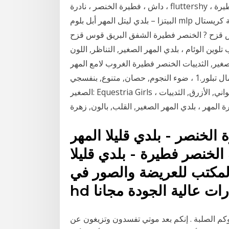
داش ، فطيرة الخنصر ، نادرة ، fluttershy ، أميرة. اثبات ذلك وتحميل الآن مجانا! الخنصر فطيرة فطيرة
البيتزا – بلدي ليتل المهر أبل بلوم mlp لعبة الخبز سلسلة الطبخ أعمى حقيبة? بلدي ليتل المهر قلعة كريستال
 قوس قزح ? الخنصر فطيرة الشفق البريق قوس قزح
ام ، بلدي المهر الصغير, التناظر, اللون, equestria png Fluttershy شراب
غير, الثدييات الخنصر فطيرة الغروب لامع المهر
وحزب العمال تبلور.1 ، ضوء النجوم, حصان, متنوع, بنفسجي png الشفق البريق الأغنية الحريق بلدي المهر
الصغير: Equestria Girls ، الحريق, الأرجواني, الأزرق, الثدييات png الخنصر فطيرة التوضيح ، قوس قزح
ر - بلدي قليلا المهر hd ورق الجدران.
الخنصر فطيرة - بلدي قليلا
المكتب للعريضة والصور في
وكم الصلبة . إنكم بعد موتي تفسدون وتزيغون عن