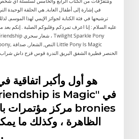
ومُتفرّقات من الكتاب الرابع والخامس لسلسلة أي شخص 
ترشيحها في فئة الكتابة لجوائز الإيمي لهذا الموسم, ل
عليه السلام : إنا اعرف تمردكم وقلبوكم الصلبة . إنكم بع
little pony
" Friendship is Magic
مركز مؤتمرات بالتيمو
تو