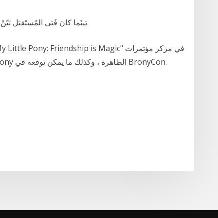
بَينَما كانَ فَتى المُستَقبَل بَيّنْ، إذ
بالتيمور. تعلم المزيد عن bronies و My Little Pony الظاهرة ، وكذلك ما يمكن توقعه في BronyCon.