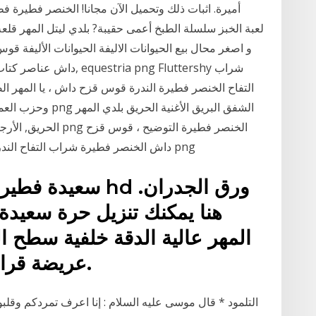
و اصغر محال بيع الحيوانات الاليفة الحيوانات الأليفة
داش عناصر كتاب تلوين الوئ
التفاح الخنصر فطيرة الندرة قوس قزح داش ، يا المهر الص
داش الخنصر فطيرة شراب التفاح الندرة المهر ، بلدي المهر الصغير, القلب, بالون, زهرة png
سعيدة فطيرة الخنص
هنا يمكنك تنزيل حرة سعيدة 
المهر عالية الدقة خلفية سطح 
hd عريضة قرارات عالية الجودة مجانا.
التلمود * قال موسى عليه السلام : إنا اعرف تمردكم وقلب